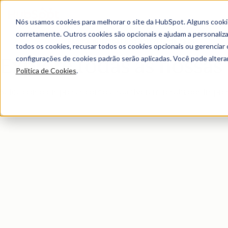
Nós usamos cookies para melhorar o site da HubSpot. Alguns cooki
corretamente. Outros cookies são opcionais e ajudam a personalizar
Página principal dos estudos de caso
todos os cookies, recusar todos os cookies opcionais ou gerencia
configurações de cookies padrão serão aplicadas. Você pode alter
Explore todas as nossas h
Política de Cookies
.
Saiba como empresas como a sua tiveram resultados impres