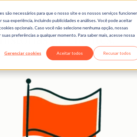
es são necessários para que o nosso site e os nossos serviços funcione
 sua experiência, incluindo publicidades e análises. Você pode aceitar
r cookies opcionais. Caso você não selecione nenhuma opção, nossas
ar suas preferências a qualquer momento. Para saber mais, acesse nossa
istórias de clientes.
Gerenciar cookies
Aceitar todos
Recusar todos
sionantes com as ferramentas e soluções da HubSpot.