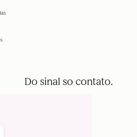
das
s
Do sinal so contato.