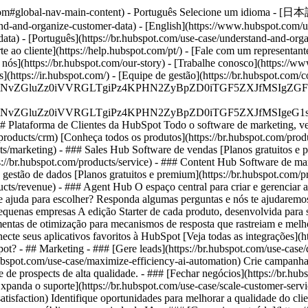
ot.com#global-nav-main-content) - Português Selecione um idioma - [日
nd-and-organize-customer-data) - [English](https://www.hubspot.com/u
ta) - [Português](https://br.hubspot.com/use-case/understand-and-orga
e ao cliente](https://help.hubspot.com/pt/) - [Fale com um representant
e nós](https://br.hubspot.com/our-story) - [Trabalhe conosco](https://w
s](https://ir.hubspot.com/) - [Equipe de gestão](https://br.hubspot.c
S4wIiBlbmNvZGluZz0iVVRGLTgiPz4KPHN2ZyBpZD0iTGF5ZX
S4wIiBlbmNvZGluZz0iVVRGLTgiPz4KPHN2ZyBpZD0iTGF5ZXJ
## Plataforma de Clientes da HubSpot Todo o software de marketing, 
roducts/crm) [Conheça todos os produtos](https://br.hubspot.com/produ
ts/marketing) - ### Sales Hub Software de vendas [Planos gratuitos e 
s://br.hubspot.com/products/service) - ### Content Hub Software de ma
e gestão de dados [Planos gratuitos e premium](https://br.hubspot.com
cts/revenue) - ### Agent Hub O espaço central para criar e gerenciar 
sa de ajuda para escolher? Responda algumas perguntas e nós te ajudaremo
equenas empresas A edição Starter de cada produto, desenvolvida para 
mentas de otimização para mecanismos de resposta que rastreiam e melho
cte seus aplicativos favoritos à HubSpot [Veja todas as integrações](h
Spot?
- ## Marketing - ### [Gere leads](https://br.hubspot.com/use-case/
hubspot.com/use-case/maximize-efficiency-ai-automation) Crie campanha
ne de prospects de alta qualidade. - ### [Fechar negócios](https://br.hu
xpanda o suporte](https://br.hubspot.com/use-case/scale-customer-serv
atisfaction) Identifique oportunidades para melhorar a qualidade do cli