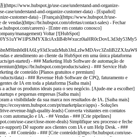
本語](https://www.hubspot.jp/use-case/understand-and-organize-
se-case/understand-and-organize-customer-data) - [Español]
nize-customer-data) - [Français](https://www.hubspot.fr/use-
e de vendas](https://br.hubspot.com/ofertas/contact-sales)
- Fechar
ww.hubspot.com/careers) - [Entre em contato conosco]
om/company/management) Voltar [![HubSpot]
JfMSIgZGF0YS1uYW1lPSJMYXllciAxIiB4bWxucz0iaHR0cDo
fMSIgeG1sbnM9Imh0dHA6Ly93d3cudzMub3JnLzIwMDAvc3Zn
vendas e atendimento ao cliente da HubSpot em uma única plataforma
cts/get-started)
- ### Marketing Hub Software de automação de
premium](https://br.hubspot.com/products/sales) - ### Service Hub
rketing de conteúdo [Planos gratuitos e premium]
/products/data) - ### Revenue Hub Software de CPQ, faturamento e
agentes de IA em toda a plataforma [Saiba mais]
s a achar os produtos ideais para o seu negócio. [Ajude-me a escolher]
startups e pequenas empresas [Saiba mais]
ram a visibilidade da sua marca nos resultados de IA. [Saiba mais]
ttps://ecosystem.hubspot.com/pt/marketplace/apps) - Soluções
drive-revenue-high-quality-leads) Converta visitantes em contatos
s com automação e IA. - ## Vendas - ### [Crie pipelines]
bspot.com/use-case/close-more-deals) Simplifique seu processo e feche
ice-support) Dê suporte aos clientes com IA e um Help Desk. - ###
ente. - ## Conteúdo - ### [Crie conteúdo](https://br.hubspot.com/use-