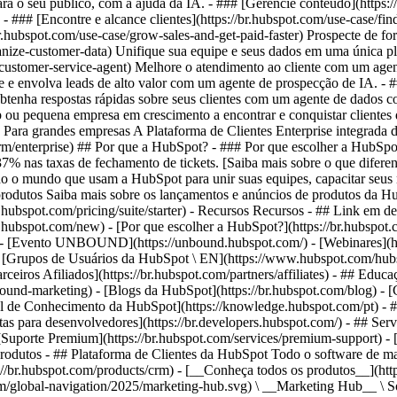
ara o seu público, com a ajuda da IA. - ### [Gerencie conteúdo](https:
 - ### [Encontre e alcance clientes](https://br.hubspot.com/use-case/f
.hubspot.com/use-case/grow-sales-and-get-paid-faster) Prospecte de fo
nize-customer-data) Unifique sua equipe e seus dados em uma única plat
e/ai-customer-service-agent) Melhore o atendimento ao cliente com um a
que e envolva leads de alto valor com um agente de prospecção de IA. - #
nt) Obtenha respostas rápidas sobre seus clientes com um agente de dado
p ou pequena empresa em crescimento a encontrar e conquistar clientes 
# Para grandes empresas A Plataforma de Clientes Enterprise integrada 
/crm/enterprise) ## Por que a HubSpot? - ### Por que escolher a HubS
% nas taxas de fechamento de tickets. [Saiba mais sobre o que difere
o mundo que usam a HubSpot para unir suas equipes, capacitar seus ne
e produtos Saiba mais sobre os lançamentos e anúncios de produtos da Hu
r.hubspot.com/pricing/suite/starter) - Recursos Recursos - ## Link em de
br.hubspot.com/new) - [Por que escolher a HubSpot?](https://br.hubspo
 - [Evento UNBOUND](https://unbound.hubspot.com/) - [Webinares](htt
 [Grupos de Usuários da HubSpot \ EN](https://www.hubspot.com/hubspo
arceiros Afiliados](https://br.hubspot.com/partners/affiliates) - ## Ed
und-marketing) - [Blogs da HubSpot](https://br.hubspot.com/blog) - [Cu
ral de Conhecimento da HubSpot](https://knowledge.hubspot.com/pt) - ##
as para desenvolvedores](https://br.developers.hubspot.com/) - ## Serv
- [Suporte Premium](https://br.hubspot.com/services/premium-support) - 
oducts/sales) - [![195140668527](https://53.fs1.hubspotusercontent-na1.net/hubfs/53/assets/hubspot.com/global-navigation/2025/service-hub.svg) \ __Service Hub__ \ Software de atendimento ao cliente](https://br.hubspot.com/products/service) - [![195140649745](https://53.fs1.hubspotusercontent-na1.net/hubfs/53/assets/hubspot.com/global-navigation/2025/content-hub.svg) \ __Content Hub__ \ Software de marketing de conteúdo](https://br.hubspot.com/products/content) - [![195289608884](https://53.fs1.hubspotusercontent-na1.net/hubfs/53/assets/hubspot.com/global-navigation/2025/data-hub.svg) \ __Data Hub__ \ Software de gestão de dados](https://br.hubspot.com/products/data) - [![195140609672](https://53.fs1.hubspotusercontent-na1.net/hubfs/53/assets/hubspot.com/global-navigation/2025/commerce-hub.svg) \ __Revenue Hub__ \ Software de CPQ, faturamento e pagamentos](https://br.hubspot.com/products/revenue) - [![ProductIcons_AgentHub_Icon_Orange](https://53.fs1.hubspotusercontent-na1.net/hubfs/53/assets/webteam-cms-portal/images/breeze/ProductIcons_AgentHub_Icon_Orange.svg) \ __Agent Hub__ \ O espaço central para criar e gerenciar agentes de IA em toda a plataforma](https://br.hubspot.com/products/artificial-intelligence) - [![188619147390](https://53.fs1.hubspotusercontent-na1.net/hubfs/53/assets/hubspot.com/global-navigation/help-me-choose-tool.svg) \ __Precisa de ajuda para escolher?__ \ Responda algumas perguntas e nós te ajudaremos a achar os produtos ideais para o seu negócio.](https://br.hubspot.com/products/help-me-choose) - [![195140649746](https://53.fs1.hubspotusercontent-na1.net/hubfs/53/assets/hubspot.com/global-navigation/2025/small-business.svg) \ __Pacote para pequenas empresas__ \ A edição Starter de cada produto, desenvolvida para startups e pequenas empresas](https://br.hubspot.com/products/crm/starter) - [![210646671655](https://53.fs1.hubspotusercontent-na1.net/hubfs/53/assets/hubspot.com/global-navigation/2025/aeo.svg) \ __AEO (Beta)__ \ Ferramentas de otimização para mecanismos de resposta que rastreiam e melhoram a visibilidade da sua marca nos resultados de IA.](https://br.hubspot.com/products/aeo) - [![195140649747](https://53.fs1.hubspotusercontent-na1.net/hubfs/53/assets/hubspot.com/global-navigation/2025/app-marketplace.svg) \ __HubSpot Marketplace__ \ Conecte seus aplicativos favoritos à HubSpot](https://ecosystem.hubspot.com/pt/marketplace/apps) - Soluções Soluções - Por tipo de uso - ## Marketing - [Gere leads](https://br.hubspot.com/use-case/drive-revenue-high-quality-leads) - [Automatize o marketing](https://br.hubspot.com/use-case/maximize-efficiency-ai-automation) - ## Vendas - [Crie pipelines](https://br.hubspot.com/use-case/build-sales-pipeline) - [Fechar negócios](https://br.hubspot.com/use-case/close-more-deals) - ## Atendimento ao cliente - [Expanda o suporte](https://br.hubspot.com/use-case/scale-customer-service-support) - [Melhore a retenção](https://br.hubspot.com/use-case/drive-customer-satisfaction) - ## Conteúdo - [Crie conteúdo](https://br.hubspot.com/use-case/create-content-for-customer-journey) - [Gerencie conteúdo](https://br.hubspot.com/use-case/manage-content) - ## Startups e pequenas empresas - [Encontre e alcance clientes](https://br.hubspot.com/use-case/find-and-reach-customers) - [Aumente as vendas e receba pagamentos](https://br.hubspot.com/use-case/grow-sales-and-get-paid-faster) - [Organize os dados do cliente](https://br.hubspot.com/use-case/understand-and-organize-customer-data) - ## Inteligência artificial - [Resolva dúvidas de seus clientes 24/7](https://br.hubspot.com/products/artificial-intelligence/ai-customer-service-agent) - [Automatize a prospecção de vendas](https://br.hubspot.com/products/sales/ai-prospecting-agent) - [Faça uma análise mais rápida de seus clientes](https://br.hubspot.com/products/artificial-intelligence/ai-data-agent) - Por tamanho da equipe - ## Por tamanho da equipe - ![195309752641](https://53.fs1.hubspotusercontent-na1.net/hub/53/hubfs/assets/hubspot.com/global-navigation/2025/Small%20Businesses%20%26%20Start%20ups.webp?width=1035&height=450&name=Small%20Businesses%20%26%20Start%20ups.webp) ### Para pequenas empresas e startups A Plataforma de Clientes Starter da HubSpot ajuda sua startup ou pequena empresa em