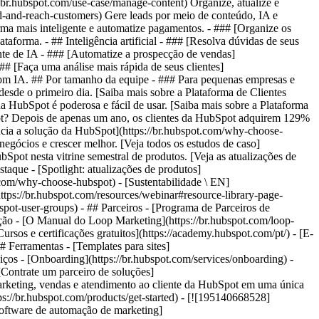
//br.hubspot.com/use-case/manage-content) Organize, atualize e
ind-and-reach-customers) Gere leads por meio de conteúdo, IA e
rma mais inteligente e automatize pagamentos. - ### [Organize os
aforma. - ## Inteligência artificial - ### [Resolva dúvidas de seus
gente de IA - ### [Automatize a prospecção de vendas]
## [Faça uma análise mais rápida de seus clientes]
s com IA. ## Por tamanho da equipe - ### Para pequenas empresas e
desde o primeiro dia. [Saiba mais sobre a Plataforma de Clientes
da HubSpot é poderosa e fácil de usar. [Saiba mais sobre a Plataforma
pot? Depois de apenas um ano, os clientes da HubSpot adquirem 129%
ncia a solução da HubSpot](https://br.hubspot.com/why-choose-
gócios e crescer melhor. [Veja todos os estudos de caso]
bSpot nesta vitrine semestral de produtos. [Veja as atualizações de
staque - [Spotlight: atualizações de produtos]
t.com/why-choose-hubspot) - [Sustentabilidade \ EN]
ps://br.hubspot.com/resources/webinar#resource-library-page-
t-user-groups) - ## Parceiros - [Programa de Parceiros de
ucação - [O Manual do Loop Marketing](https://br.hubspot.com/loop-
rsos e certificações gratuitos](https://academy.hubspot.com/pt/) - [E-
 Ferramentas - [Templates para sites]
iços - [Onboarding](https://br.hubspot.com/services/onboarding) -
[Contrate um parceiro de soluções]
 crescimento a encontrar e conquistar clientes desde o primeiro dia. [Saiba mais sobre a Plataforma de Clientes Starter da HubSpot](https://br.hubspot.com/products/crm/starter) - ![195309752642](https://53.fs1.hubspotusercontent-na1.net/hub/53/hubfs/assets/hubspot.com/global-navigation/2025/Enterprise.webp?width=1035&height=450&name=Enterprise.webp) ### Para grandes empresas A Plataforma de Clientes Enterprise integrada da HubSpot é poderosa e fácil de usar. [Saiba mais sobre a Plataforma de Clientes Enterprise da HubSpot](https://br.hubspot.com/products/crm/enterprise) - Por que a HubSpot? - ## Por que a HubSpot? - ![195309752643](https://53.fs1.hubspotusercontent-na1.net/hub/53/hubfs/assets/hubspot.com/global-navigation/2025/Why%20Choose%20HubSpot.webp?width=1035&height=450&name=Why%20Choose%20HubSpot.webp) ### Por que escolher a HubSpot? Depois de apenas um ano, os clientes da HubSpot adquirem 129% mais leads, fecham 36% mais negócios e observam uma melhoria de 37% nas taxas de fechamento de tickets. [Saiba mais sobre o que diferencia a solução da HubSpot](https://br.hubspot.com/why-choose-hubspot) - ![195303448595](https://53.fs1.hubspotusercontent-na1.net/hub/53/hubfs/assets/hubspot.com/global-navigation/2025/Case%20Studies.webp?width=1035&height=450&name=Case%20Studies.webp) ### Estudos de caso Conheça empresas como a sua em todo o mundo que usam a HubSpot para unir suas equipes, capacitar seus negócios e crescer melhor. [Veja todos os estudos de caso](https://br.hubspot.com/case-studies) - ![191228329371](https://53.fs1.hubspotusercontent-na1.net/hub/53/hubfs/spotlight_resized_518x225.png?width=518&height=225&name=spotlight_resized_518x225.png) ### Spotlight: atualizações de produtos Saiba mais sobre os lançamentos e anúncios de produtos da HubSpot nesta vitrine semestral de produtos. [Veja as atualizações de nossos produtos](https://br.hubspot.com/spotlight) - [Preços](https://br.hubspot.com/pricing/suite/starter) - Recursos Recursos - ## Link em destaque - [Spotlight: atualizações de produtos](https://br.hubspot.com/spotlight) - [Novidades na HubSpot](https://br.hubspot.com/new) - [Por que escolher a HubSpot?](https://br.hubspot.com/why-choose-hubspot) - [Sustentabilidade \ EN](https://www.hubspot.com/sustainability) - ## Comunidade e eventos - [Evento UNBOUND](https://unbound.hubspot.com/) - [Webinares](https://br.hubspot.com/resources/webinar#resource-library-page-headers) - [Comunidade HubSpot](https://community.hubspot.com/) - [Grupos de Usuários da HubSpot \ EN](https://www.hubspot.com/hubspot-user-groups) - ## Parceiros - [Programa de Parceiros de Soluções](https://br.hubspot.com/partners/solutions) - [Programa de Parceiros Afiliados](https://br.hubspot.com/partners/affiliates) - ## Educação - [O Manual do Loop Marketing](https://br.hubspot.com/loop-marketing) - [O que é inbound marketing?](https://br.hubspot.com/inbound-marketing) - [Blogs da HubSpot](https://br.hubspot.com/blog) - [Cursos e certificações gratuitos](https://academy.hubspot.com/pt/) - [E-books, guias e muito mais](https://br.hubspot.com/resources) - [Central de Conhecimento da HubSpot](https://knowledge.hubspot.com/pt) - ## Ferramentas - [Templates para sites](https://ecosystem.hubspot.com/pt/marketplace/templates) - [Ferramentas para desenvolvedores](https://br.developers.hubspot.com/) - ## Serviços - [Onboarding](https://br.hubspot.com/services/onboarding) - [Migração](https://br.hubspot.com/services/professional/migrations) - [Suporte Premium](https://br.hubspot.com/services/premium-support) - [Contrate um parceiro de soluções](https://ecosystem.hubspot.com/pt/marketplace/solutions) - Sobre Sobre - [Sobre nós](https://br.hubspot.com/our-story) - [Trabalhe conosco](https://www.hubspot.com/careers) - [Entre em contato conosco](https://br.hubspot.com/company/contact) - [Relações com investidores](https://ir.hubspot.com/) - [Equipe de gestão](https://br.hubspot.com/company/management) [Comece a usar grátis com as ferramentas da HubSpot](https://app.hubspot.com/signup-hubspot/crm) [Peça uma demonstração](https://br.