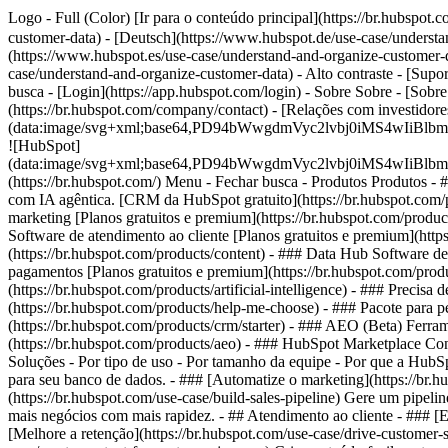
Logo - Full (Color) [Ir para o conteúdo principal](https://br.hubsp
customer-data) - [Deutsch](https://www.hubspot.de/use-case/understa
(https://www.hubspot.es/use-case/understand-and-organize-customer-da
case/understand-and-organize-customer-data) - Alto contraste - [Suport
busca - [Login](https://app.hubspot.com/login) - Sobre Sobre - [Sobr
(https://br.hubspot.com/company/contact) - [Relações com investidore
(data:image/svg+xml;base64,PD94bWwgdmVyc2lvbj0iM
![HubSpot]
(data:image/svg+xml;base64,PD94bWwgdmVyc2lvbj0iM
(https://br.hubspot.com/) Menu - Fechar busca
- Produtos Produtos - 
com IA agêntica. [CRM da HubSpot gratuito](https://br.hubspot.com/p
marketing [Planos gratuitos e premium](https://br.hubspot.com/produc
Software de atendimento ao cliente [Planos gratuitos e premium](http
(https://br.hubspot.com/products/content) - ### Data Hub Software d
pagamentos [Planos gratuitos e premium](https://br.hubspot.com/produ
(https://br.hubspot.com/products/artificial-intelligence) - ### Preci
(https://br.hubspot.com/products/help-me-choose)
- ### Pacote para p
(https://br.hubspot.com/products/crm/starter) - ### AEO (Beta) Ferra
(https://br.hubspot.com/products/aeo) - ### HubSpot Marketplace Cone
Soluções - Por tipo de uso - Por tamanho da equipe - Por que a Hub
para seu banco de dados. - ### [Automatize o marketing](https://br.
(https://br.hubspot.com/use-case/build-sales-pipeline) Gere um pipeli
mais negócios com mais rapidez. - ## Atendimento ao cliente - ### [E
[Melhore a retenção](https://br.hubspot.com/use-case/drive-customer-s