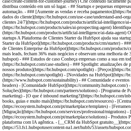
case/create-content-for-customer-journey) Crie conteúdo facilmente p
distribua conteúdo em um só lugar. - ## Startups e pequenas empresas
automação. - ### [Aumente as vendas e receba pagamentos](https://br
dados do cliente](https://br.hubspot.com/use-case/understand-and-orga
clientes 24/7](https://br.hubspot.com/products/artificial-intelligenc
(https://br.hubspot.com/products/sales/ai-prospecting-agent) Identifi
(https://br.hubspot.com/products/artificial-intelligence/ai-data-age
startups A Plataforma de Clientes Starter da HubSpot ajuda sua startu
Starter da HubSpot](https://br.hubspot.com/products/crm/starter) - ##
de Clientes Enterprise da HubSpot](https://br.hubspot.com/products
mais leads, fecham 36% mais negócios e observam uma melhoria de 37
hubspot) - ### Estudos de caso Conheça empresas como a sua em todo 
(https://br.hubspot.com/case-studies) - ### Spotlight: atualizações d
nossos produtos](https://br.hubspot.com/spotlight) - [Preços](https://b
(https://br.hubspot.com/spotlight) - [Novidades na HubSpot](https://
(https://www.hubspot.com/sustainability) - ## Comunidade e eventos
headers) - [Comunidade HubSpot](https://community.hubspot.com/) -
Soluções](https://br.hubspot.com/partners/solutions) - [Programa de P
marketing) - [O que é inbound marketing?](https://br.hubspot.com/inbo
books, guias e muito mais](https://br.hubspot.com/resources) - [Cent
(https://ecosystem.hubspot.com/pt/marketplace/templates) - [Ferrament
[Migração](https://br.hubspot.com/services/professional/migrations) 
(https://ecosystem.hubspot.com/pt/marketplace/solutions)
- Produtos Produtos - ## Plataforma de Clientes da HubSpot Todo o software de marketing, vendas e atendimento ao cliente da HubSpot em uma única plataforma com IA agêntica. - [__CRM da HubSpot gratuito__](https://br.hubspot.com/products/crm) - [__Conheça todos os produtos__](https://br.hubspot.com/products/get-started) - [![195140668528](https://53.fs1.hubspotusercontent-na1.net/hubfs/53/assets/hubspot.com/global-navigation/2025/marketing-hub.svg) \ __Marketing Hub__ \ Software de automação de marketing](https://br.hubspot.com/products/marketing) - [![195146645596](https://53.fs1.hubspotusercontent-na1.net/hubfs/53/assets/hubspot.com/global-navigation/2025/sales-hub.svg) \ __Sales Hub__ \ Software de vendas](https://br.hubspot.com/pr