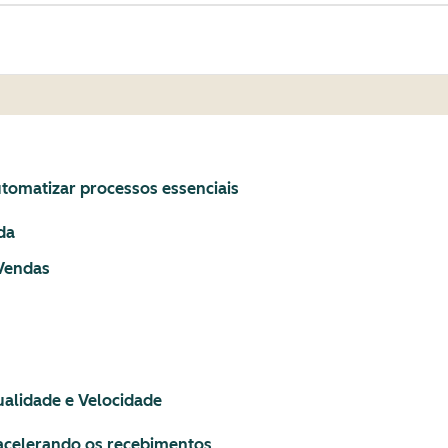
utomatizar processos essenciais
da
Vendas
ualidade e Velocidade
 acelerando os recebimentos