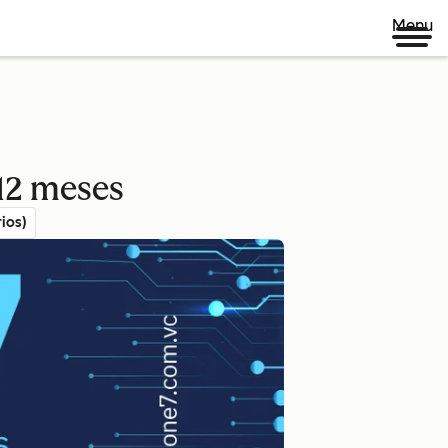
Menu
 12 meses
ios)