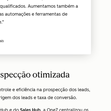
 qualificados. Aumentamos também a
as automações e ferramentas de
.”
ais
ospecção otimizada
trole e eficiência na prospecção dos leads,
gem dos leads e taxa de conversão.
 Hub e do
Sales Hub
, a One7 centralizou os