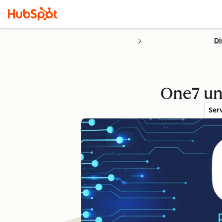
Di
One7 uni
Ser