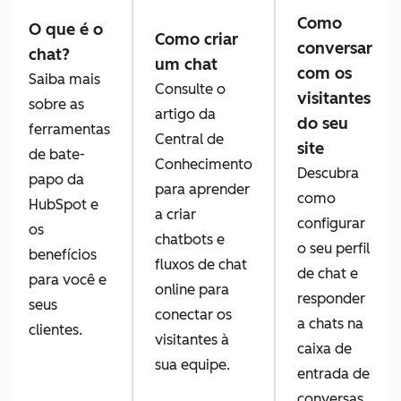
Como
O que é o
Como criar
conversar
chat?
um chat
com os
Saiba mais
Consulte o
visitantes
sobre as
artigo da
do seu
ferramentas
Central de
site
de bate-
Conhecimento
Descubra
papo da
para aprender
como
HubSpot e
a criar
configurar
os
chatbots e
o seu perfil
benefícios
fluxos de chat
de chat e
para você e
online para
responder
seus
conectar os
a chats na
clientes.
visitantes à
caixa de
sua equipe.
entrada de
conversas.