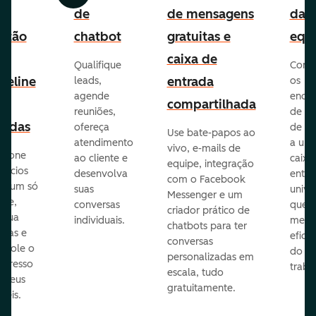
e
de
de mensagens
da
stão
chatbot
gratuitas e
equ
e
caixa de
Qualifique
Cone
peline
entrada
leads,
os
agende
ende
e
compartilhada
reuniões,
de e-
endas
ofereça
de eq
Use bate-papos ao
atendimento
a um
vivo, e-mails de
icione
ao cliente e
caixa
equipe, integração
gócios
desenvolva
entra
com o Facebook
m um só
suas
unive
Messenger e um
que,
conversas
que
criador prático de
ribua
individuais.
melho
chatbots para ter
efas e
eficiê
conversas
ntrole o
do
personalizadas em
ogresso
traba
escala, tudo
s seus
gratuitamente.
néis.