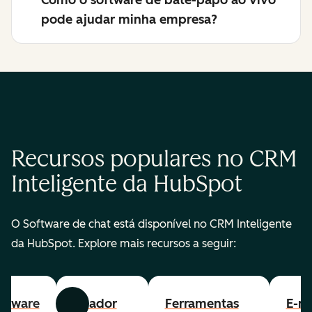
Como o software de bate-papo ao vivo
pode ajudar minha empresa?
Recursos populares no CRM
Inteligente da HubSpot
O Software de chat está disponível no CRM Inteligente
da HubSpot. Explore mais recursos a seguir:
ftware
Criador
Ferramentas
E-ma
Anterior
Avançar