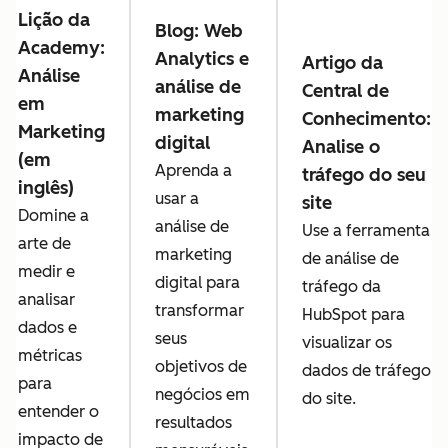
Lição da
Blog: Web
Academy:
Analytics e
Artigo da
Análise
análise de
Central de
em
marketing
Conhecimento:
Marketing
digital
Analise o
(em
Aprenda a
tráfego do seu
inglês)
usar a
site
Domine a
análise de
Use a ferramenta
arte de
marketing
de análise de
medir e
digital para
tráfego da
analisar
transformar
HubSpot para
dados e
seus
visualizar os
métricas
objetivos de
dados de tráfego
para
negócios em
do site.
entender o
resultados
impacto de