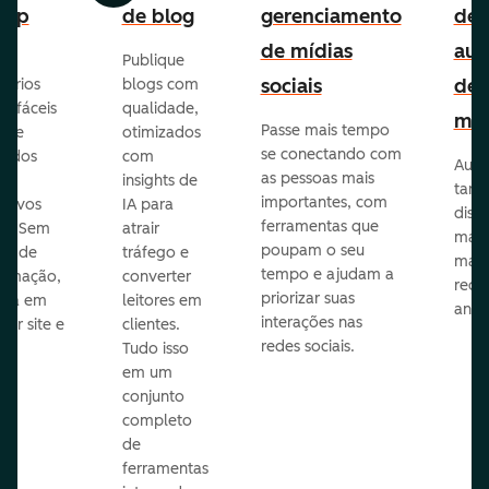
-up
de blog
gerenciamento
de
de mídias
aut
Publique
sociais
de
lários
blogs com
p fáceis
qualidade,
mar
Passe mais tempo
ar e
otimizados
se conectando com
zados
com
Auto
as pessoas mais
insights de
taref
importantes, com
itivos
IA para
disp
ferramentas que
s. Sem
atrair
mail
poupam o seu
sar de
tráfego e
mark
tempo e ajudam a
ramação,
converter
redes
priorizar suas
ona em
leitores em
anún
interações nas
uer site e
clientes.
redes sociais.
is.
Tudo isso
em um
conjunto
completo
de
ferramentas