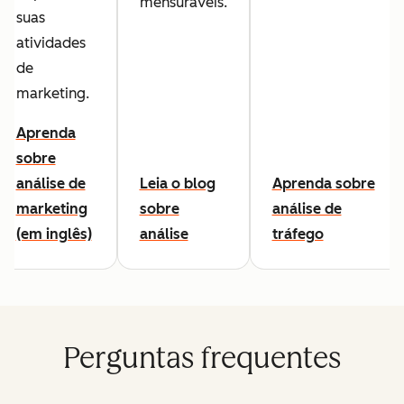
mensuráveis.
suas
atividades
de
marketing.
Aprenda
sobre
análise de
Leia o blog
Aprenda sobre
marketing
sobre
análise de
(em inglês)
análise
tráfego
Perguntas frequentes