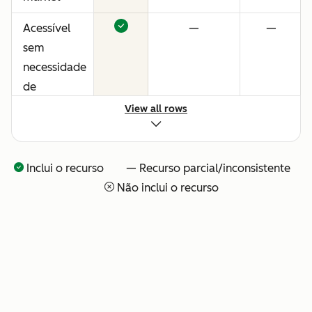
Acessível
—
—
sem
necessidade
de
consultores
View all rows
ou
configuração
técnica
Inclui o recurso — Recurso parcial/inconsistente
Não inclui o recurso
Visibilidade
—
—
total sobre
o que o seu
time de IA
está
fazendo