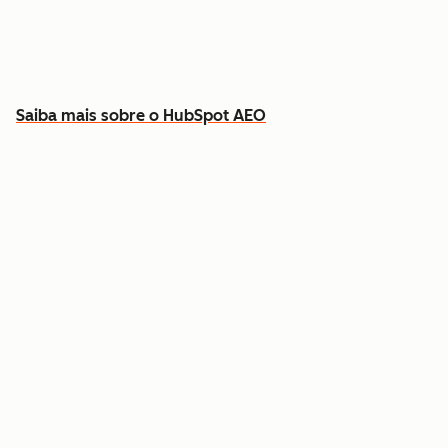
Descubra que conteúdo criar para preencher
as lacunas
Saiba mais sobre o HubSpot AEO