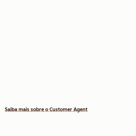
Resolva dúvidas comuns 24 horas por dia, 7
dias por semana
Busque respostas no histórico real de contatos
e contratos
Libere sua equipe para os casos que exigem
atendimento humano
Saiba mais sobre o Customer Agent