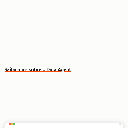
Responda a perguntas específicas sobre
qualquer contato ou empresa
Extraia insights dos dados do CRM, chamadas,
e-mails e documentos
Saiba quais contas priorizar e por quê
Saiba mais sobre o Data Agent