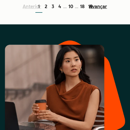
Anterior
1
2
3
4
10
18
19
Avançar
...
...