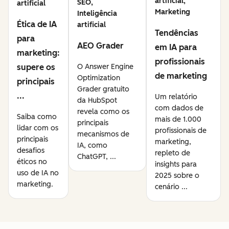
artificial,
SEO,
artificial
Marketing
Inteligência
Ética de IA
artificial
Tendências
para
AEO Grader
em IA para
marketing:
profissionais
supere os
O Answer Engine
de marketing
Optimization
principais
Grader gratuito
...
Um relatório
da HubSpot
com dados de
revela como os
Saiba como
mais de 1.000
principais
lidar com os
profissionais de
mecanismos de
principais
marketing,
IA, como
desafios
repleto de
ChatGPT, ...
éticos no
insights para
uso de IA no
2025 sobre o
marketing.
cenário ...