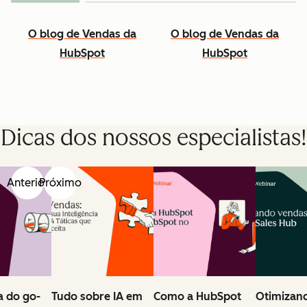
O blog de Vendas da
O blog de Vendas da
HubSpot
HubSpot
Dicas dos nossos especialistas!
Anterior
Próximo
 do go-
Tudo sobre IA em
Como a HubSpot
Otimizan