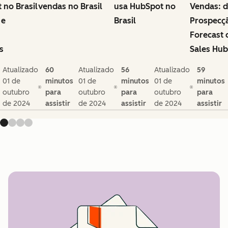
 no Brasil
vendas no Brasil
usa HubSpot no
Vendas: 
 e
Brasil
Prospecç
Forecast
s
Sales Hub
Atualizado
60
Atualizado
56
Atualizado
59
01 de
minutos
01 de
minutos
01 de
minutos
outubro
para
outubro
para
outubro
para
de 2024
assistir
de 2024
assistir
de 2024
assistir