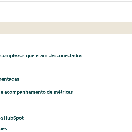
is complexos que eram desconectados
gmentadas
os e acompanhamento de métricas
ra HubSpot
ipes