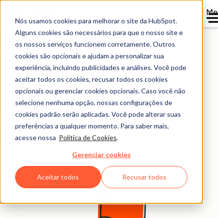
Me
Nós usamos cookies para melhorar o site da HubSpot.
Alguns cookies são necessários para que o nosso site e
Página principal dos estudos de caso
os nossos serviços funcionem corretamente. Outros
cookies são opcionais e ajudam a personalizar sua
Explore todas as
experiência, incluindo publicidades e análises. Você pode
nossas histórias de
aceitar todos os cookies, recusar todos os cookies
opcionais ou gerenciar cookies opcionais. Caso você não
clientes.
selecione nenhuma opção, nossas configurações de
cookies padrão serão aplicadas. Você pode alterar suas
preferências a qualquer momento. Para saber mais,
Saiba como empresas como a sua tiveram resultados
acesse nossa
Política de Cookies
.
impressionantes com as ferramentas e soluções da
Gerenciar cookies
HubSpot.
Aceitar todos
Recusar todos