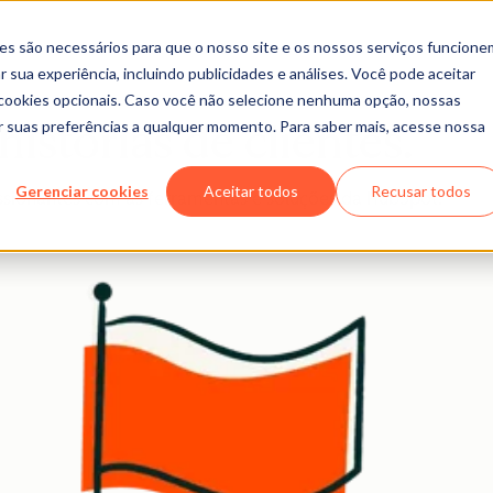
es são necessários para que o nosso site e os nossos serviços funcione
 sua experiência, incluindo publicidades e análises. Você pode aceitar
r cookies opcionais. Caso você não selecione nenhuma opção, nossas
ar suas preferências a qualquer momento. Para saber mais, acesse nossa
istórias de clientes.
Gerenciar cookies
Aceitar todos
Recusar todos
sionantes com as ferramentas e soluções da HubSpot.