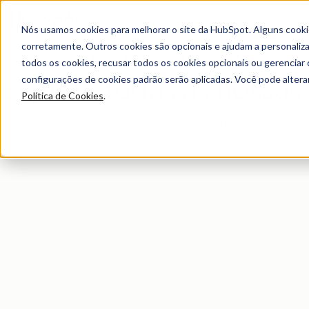
Nós usamos cookies para melhorar o site da HubSpot. Alguns cooki
corretamente. Outros cookies são opcionais e ajudam a personalizar
Página principal dos estudos de caso
todos os cookies, recusar todos os cookies opcionais ou gerencia
configurações de cookies padrão serão aplicadas. Você pode alter
Explore todas as nossas h
Política de Cookies
.
Saiba como empresas como a sua tiveram resultados impres