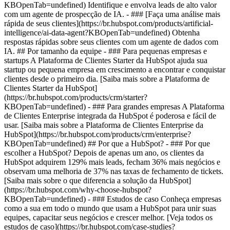
KBOpenTab=undefined) Identifique e envolva leads de alto valor
com um agente de prospecção de IA. - ### [Faça uma análise mais
rápida de seus clientes](https://br.hubspot.com/products/artificial-
intelligence/ai-data-agent?KBOpenTab=undefined) Obtenha
respostas rápidas sobre seus clientes com um agente de dados com
IA. ## Por tamanho da equipe - ### Para pequenas empresas e
startups A Plataforma de Clientes Starter da HubSpot ajuda sua
startup ou pequena empresa em crescimento a encontrar e conquistar
clientes desde o primeiro dia. [Saiba mais sobre a Plataforma de
Clientes Starter da HubSpot]
(https://br.hubspot.com/products/crm/starter?
KBOpenTab=undefined) - ### Para grandes empresas A Plataforma
de Clientes Enterprise integrada da HubSpot é poderosa e fácil de
usar. [Saiba mais sobre a Plataforma de Clientes Enterprise da
HubSpot](https://br.hubspot.com/products/crm/enterprise?
KBOpenTab=undefined) ## Por que a HubSpot? - ### Por que
escolher a HubSpot? Depois de apenas um ano, os clientes da
HubSpot adquirem 129% mais leads, fecham 36% mais negócios e
observam uma melhoria de 37% nas taxas de fechamento de tickets.
[Saiba mais sobre o que diferencia a solução da HubSpot]
(https://br.hubspot.com/why-choose-hubspot?
KBOpenTab=undefined) - ### Estudos de caso Conheça empresas
como a sua em todo o mundo que usam a HubSpot para unir suas
equipes, capacitar seus negócios e crescer melhor. [Veja todos os
estudos de caso](https://br.hubspot.com/case-studies?