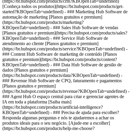
(https://br.hubspot.com/products/crm?KBOpenTab=undefined)
[Conheça todos os produtos](https://br.hubspot.com/products/get-
started?KBOpenTab=undefined)
- ### Marketing Hub Software de
automação de marketing [Planos gratuitos e premium]
(https://br.hubspot.com/products/marketing?
KBOpenTab=undefined) - ### Sales Hub Software de vendas
[Planos gratuitos e premium](https://br.hubspot.com/products/sales?
KBOpenTab=undefined) - ### Service Hub Software de
atendimento ao cliente [Planos gratuitos e premium]
(https://br.hubspot.com/products/service?KBOpenTab=undefined) -
### Content Hub Software de marketing de conteúdo [Planos
gratuitos e premium](https://br.hubspot.com/products/content?
KBOpenTab=undefined) - ### Data Hub Software de gestão de
dados [Planos gratuitos e premium]
(https://br.hubspot.com/products/data?KBOpenTab=undefined) -
### Revenue Hub Software de CPQ, faturamento e pagamentos
[Planos gratuitos e premium]
(https://br.hubspot.com/products/revenue?KBOpenTab=undefined) -
### Agent Hub O espaço central para criar e gerenciar agentes de
IA em toda a plataforma [Saiba mais]
(https://br.hubspot.com/products/artificial-intelligence?
KBOpenTab=undefined) - ### Precisa de ajuda para escolher?
Responda algumas perguntas e nós te ajudaremos a achar os
produtos ideais para o seu negócio. [Ajude-me a escolher]
(https://br.hubspot.com/products/help-me-choose?