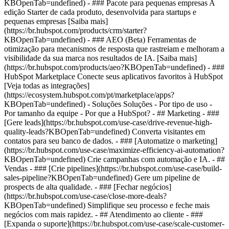
KBOpenTab=undefined)
- ### Pacote para pequenas empresas A
edição Starter de cada produto, desenvolvida para startups e
pequenas empresas [Saiba mais]
(https://br.hubspot.com/products/crm/starter?
KBOpenTab=undefined) - ### AEO (Beta) Ferramentas de
otimização para mecanismos de resposta que rastreiam e melhoram a
visibilidade da sua marca nos resultados de IA. [Saiba mais]
(https://br.hubspot.com/products/aeo?KBOpenTab=undefined) - ###
HubSpot Marketplace Conecte seus aplicativos favoritos à HubSpot
[Veja todas as integrações]
(https://ecosystem.hubspot.com/pt/marketplace/apps?
KBOpenTab=undefined) - Soluções Soluções - Por tipo de uso -
Por tamanho da equipe - Por que a HubSpot?
- ## Marketing - ###
[Gere leads](https://br.hubspot.com/use-case/drive-revenue-high-
quality-leads?KBOpenTab=undefined) Converta visitantes em
contatos para seu banco de dados. - ### [Automatize o marketing]
(https://br.hubspot.com/use-case/maximize-efficiency-ai-automation?
KBOpenTab=undefined) Crie campanhas com automação e IA. - ##
Vendas - ### [Crie pipelines](https://br.hubspot.com/use-case/build-
sales-pipeline?KBOpenTab=undefined) Gere um pipeline de
prospects de alta qualidade. - ### [Fechar negócios]
(https://br.hubspot.com/use-case/close-more-deals?
KBOpenTab=undefined) Simplifique seu processo e feche mais
negócios com mais rapidez. - ## Atendimento ao cliente - ###
[Expanda o suporte](https://br.hubspot.com/use-case/scale-customer-