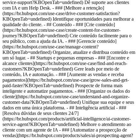
service-support?KBOpenTab=undefined) Dê suporte aos clientes
com IA e um Help Desk. - ### [Melhore a retenção]
(https://br.hubspot.com/use-case/drive-customer-satisfaction?
KBOpenTab=undefined) Identifique oportunidades para melhorar a
qualidade do cliente. - ## Conteúdo - ### [Crie conteúdo]
(https://br.hubspot.com/use-case/create-content-for-customer-
journey?KBOpenTab=undefined) Crie conteúdo facilmente para o
seu público, com a ajuda da IA. - ### [Gerencie conteúdo]
(https://br.hubspot.com/use-case/manage-content?
KBOpenTab=undefined) Organize, atualize e distribua conteúdo em
um só lugar. - ## Startups e pequenas empresas - ### [Encontre e
alcance clientes](https://br.hubspot.com/use-case/find-and-reach-
customers?KBOpenTab=undefined) Gere leads por meio de
conteúdo, IA e automação. - ### [Aumente as vendas e receba
pagamentos](https://br.hubspot.com/use-case/grow-sales-and-get-
paid-faster?KBOpenTab=undefined) Prospecte de forma mais
inteligente e automatize pagamentos. - ### [Organize os dados do
cliente](https://br.hubspot.com/use-case/understand-and-organize-
customer-data?KBOpenTab=undefined) Unifique sua equipe e seus
dados em uma única plataforma. - ## Inteligência artificial - ###
[Resolva dúvidas de seus clientes 24/7]
(https://br.hubspot.com/products/artificial-intelligence/ai-customer-
service-agent?KBOpenTab=undefined) Melhore o atendimento ao
cliente com um agente de IA - ### [Automatize a prospecção de
vendas](https://br.hubspot.com/products/sales/ai-prospecting-agent?