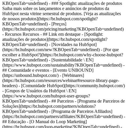
KBOpenTab=undefined) - ### Spotlight: atualizações de produtos
Saiba mais sobre os lançamentos e anúncios de produtos da
HubSpot nesta vitrine semestral de produtos. [Veja as atualizações
de nossos produtos](https://br.hubspot.com/spotlight?
KBOpenTab=undefined) - [Preços]
(https://br.hubspot.com/pricing/marketing?KBOpenTab=undefined)
- Recursos Recursos - ## Link em destaque - [Spotlight:
atualizações de produtos](https://br.hubspot.com/spotlight?
KBOpenTab=undefined) - [Novidades na HubSpot]
(https://br.hubspot.com/new?KBOpenTab=undefined) - [Por que
escolher a HubSpot?](https://br.hubspot.com/why-choose-hubspot?
KBOpenTab=undefined) - [Sustentabilidade \ EN]
(https://www.hubspot.com/sustainability?KBOpenTab=undefined) -
## Comunidade e eventos - [Evento UNBOUND]
(https://unbound.hubspot.com/) - [Webinares]
(https://br.hubspot.com/resources/webinar#resource-library-page-
headers) - [Comunidade HubSpot](https://community.hubspot.com/)
- [Grupos de Usuários da HubSpot \ EN]
(https://www.hubspot.com/hubspot-user-groups?
KBOpenTab=undefined) - ## Parceiros - [Programa de Parceiros de
Soluções](https://br.hubspot.com/partners/solutions?
KBOpenTab=undefined) - [Programa de Parceiros Afiliados]
(https://br.hubspot.com/partners/affiliates?KBOpenTab=undefined) -
## Educação - [O Manual do Loop Marketing]
(https://br.hubspot.com/loop-marketing?KBOpenTab=undefined) -