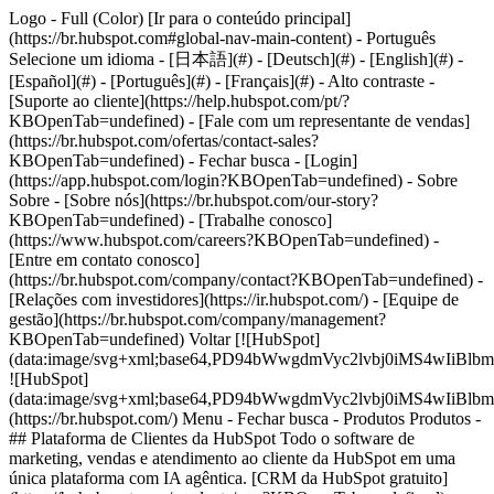
Logo - Full (Color) [Ir para o conteúdo principal]
(https://br.hubspot.com#global-nav-main-content) - Português
Selecione um idioma - [日本語](#) - [Deutsch](#) - [English](#) -
[Español](#) - [Português](#) - [Français](#) - Alto contraste -
[Suporte ao cliente](https://help.hubspot.com/pt/?
KBOpenTab=undefined) - [Fale com um representante de vendas]
(https://br.hubspot.com/ofertas/contact-sales?
KBOpenTab=undefined)
- Fechar busca - [Login]
(https://app.hubspot.com/login?KBOpenTab=undefined) - Sobre
Sobre - [Sobre nós](https://br.hubspot.com/our-story?
KBOpenTab=undefined) - [Trabalhe conosco]
(https://www.hubspot.com/careers?KBOpenTab=undefined) -
[Entre em contato conosco]
(https://br.hubspot.com/company/contact?KBOpenTab=undefined) -
[Relações com investidores](https://ir.hubspot.com/) - [Equipe de
gestão](https://br.hubspot.com/company/management?
KBOpenTab=undefined) Voltar [![HubSpot]
(data:image/svg+xml;base64,PD94bWwgdmVyc2lvbj0iM
![HubSpot]
(data:image/svg+xml;base64,PD94bWwgdmVyc2lvbj0iM
(https://br.hubspot.com/) Menu - Fechar busca
- Produtos Produtos -
## Plataforma de Clientes da HubSpot Todo o software de
marketing, vendas e atendimento ao cliente da HubSpot em uma
única plataforma com IA agêntica. [CRM da HubSpot gratuito]