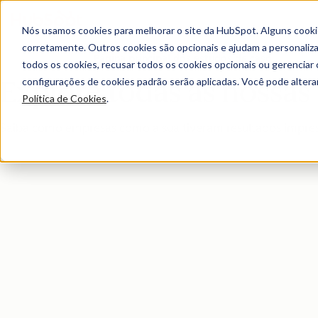
Nós usamos cookies para melhorar o site da HubSpot. Alguns cooki
corretamente. Outros cookies são opcionais e ajudam a personalizar
Página principal dos estudos de caso
todos os cookies, recusar todos os cookies opcionais ou gerencia
configurações de cookies padrão serão aplicadas. Você pode alter
Explore todas as nossas h
Política de Cookies
.
Saiba como empresas como a sua tiveram resultados impres