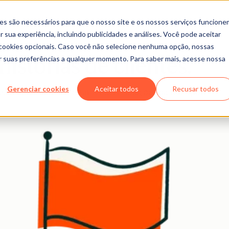
es são necessários para que o nosso site e os nossos serviços funcione
 sua experiência, incluindo publicidades e análises. Você pode aceitar
r cookies opcionais. Caso você não selecione nenhuma opção, nossas
ar suas preferências a qualquer momento. Para saber mais, acesse nossa
istórias de clientes.
Gerenciar cookies
Aceitar todos
Recusar todos
sionantes com as ferramentas e soluções da HubSpot.