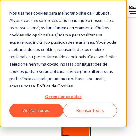
Me
Nós usamos cookies para melhorar o site da HubSpot.
Alguns cookies são necessários para que o nosso site e
Página principal dos estudos de caso
os nossos serviços funcionem corretamente. Outros
cookies são opcionais e ajudam a personalizar sua
Explore todas as
experiência, incluindo publicidades e análises. Você pode
nossas histórias de
aceitar todos os cookies, recusar todos os cookies
opcionais ou gerenciar cookies opcionais. Caso você não
clientes.
selecione nenhuma opção, nossas configurações de
cookies padrão serão aplicadas. Você pode alterar suas
preferências a qualquer momento. Para saber mais,
Saiba como empresas como a sua tiveram resultados
acesse nossa
Política de Cookies
.
impressionantes com as ferramentas e soluções da
Gerenciar cookies
HubSpot.
Aceitar todos
Recusar todos