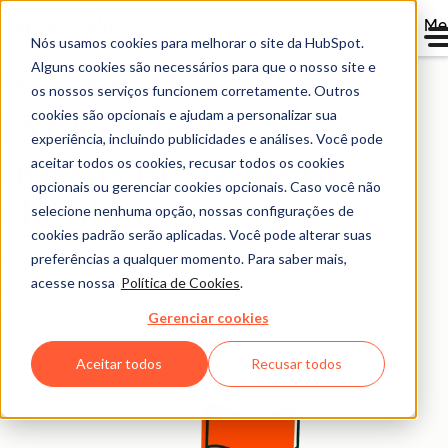
Me
Nós usamos cookies para melhorar o site da HubSpot.
Alguns cookies são necessários para que o nosso site e
Página principal dos estudos de caso
os nossos serviços funcionem corretamente. Outros
cookies são opcionais e ajudam a personalizar sua
Explore todas as
experiência, incluindo publicidades e análises. Você pode
nossas histórias de
aceitar todos os cookies, recusar todos os cookies
opcionais ou gerenciar cookies opcionais. Caso você não
clientes.
selecione nenhuma opção, nossas configurações de
cookies padrão serão aplicadas. Você pode alterar suas
preferências a qualquer momento. Para saber mais,
Saiba como empresas como a sua tiveram resultados
acesse nossa
Política de Cookies
.
impressionantes com as ferramentas e soluções da
Gerenciar cookies
HubSpot.
Aceitar todos
Recusar todos