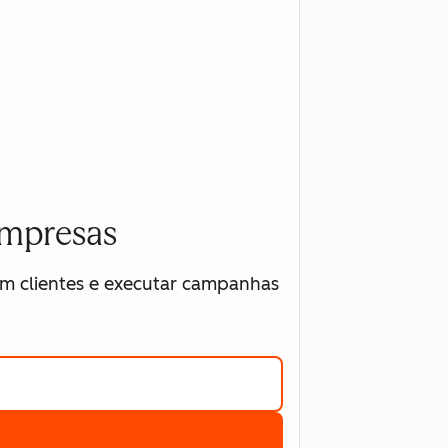
empresas
 em clientes e executar campanhas
 mais sobre o Marketing Hub da HubSpot
se registrar gratuitamente no Marketing Hub da HubSpot