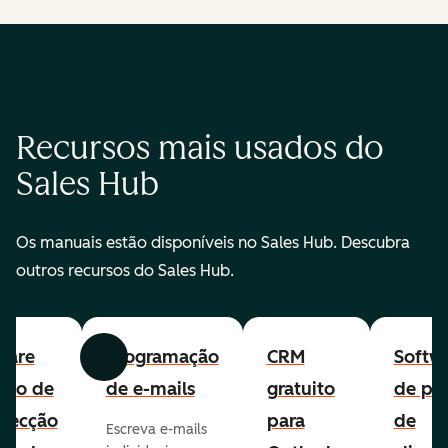
Recursos mais usados do
Sales Hub
Os manuais estão disponíveis no Sales Hub. Descubra
outros recursos do Sales Hub.
ware
Programação
CRM
Softw
Anterior
Avançar
uito de
de e-mails
gratuito
de per
pecção
para
de
Escreva e-mails