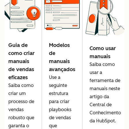
Guia de
Modelos
Como usar
como criar
de
manuais
manuais
manuais
Saiba como
de vendas
avançados
usar a
eficazes
Use a
ferramenta de
Saiba como
seguinte
manuais neste
criar um
estrutura
artigo da
processo de
para criar
Central de
vendas
playbooks
Conhecimento
robusto que
de vendas
da HubSpot.
garanta o
que