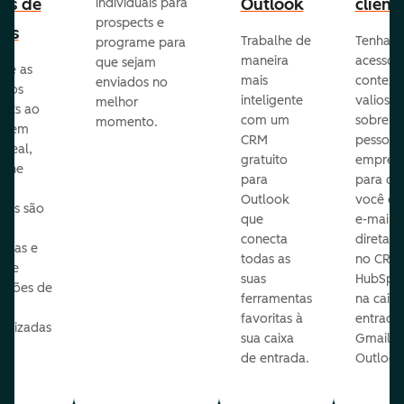
ads de
Outlook
client
individuais para
prospects e
as
Trabalhe de
Tenha
programe para
maneira
acesso 
que sejam
ore as
mais
context
enviados no
s dos
inteligente
valioso
melhor
ects ao
com um
sobre a
momento.
te em
CRM
pessoas
 real,
gratuito
empres
mine
para
para q
Outlook
você en
sas são
que
e-mails
s
conecta
diretam
idas e
todas as
no CRM
ure
suas
HubSpot
cações de
ferramentas
na caixa
favoritas à
entrada
nalizadas
sua caixa
Gmail o
sua
de entrada.
Outlook
e.