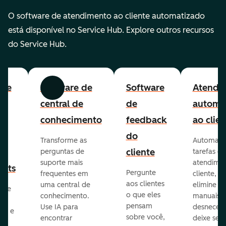
O software de atendimento ao cliente automatizado
está disponível no Service Hub. Explore outros recursos
do Service Hub.
are
Software de
Software
Atendi
Anterior
Avançar
to
central de
de
automa
lp
conhecimento
feedback
ao clien
e
do
Transforme as
Automatiz
ão
cliente
perguntas de
tarefas de
suporte mais
atendime
kets
Pergunte
frequentes em
cliente,
aos clientes
uma central de
elimine p
ize
o que eles
conhecimento.
manuais
pensam
Use IA para
desnecess
vos e
sobre você,
encontrar
deixe seu 