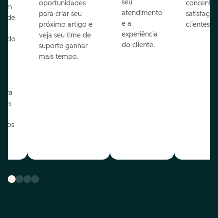
seu
oportunidades
concentra
 com
atendimento
para criar seu
satisfação
te de
e a
próximo artigo e
clientes.
experiência
veja seu time de
zindo
do cliente.
suporte ganhar
 de
mais tempo.
o
e
ua
para
mais
o os