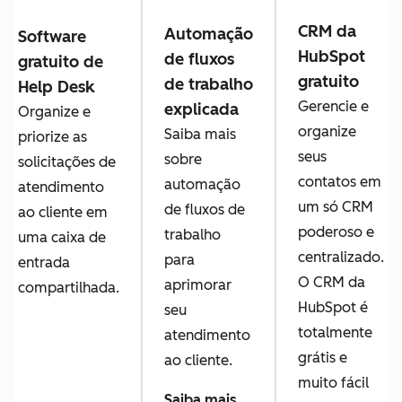
CRM da
Automação
Software
HubSpot
de fluxos
gratuito de
gratuito
de trabalho
Help Desk
Gerencie e
explicada
Organize e
organize
Saiba mais
priorize as
seus
sobre
solicitações de
contatos em
automação
atendimento
um só CRM
de fluxos de
ao cliente em
poderoso e
trabalho
uma caixa de
centralizado.
para
entrada
O CRM da
aprimorar
compartilhada.
HubSpot é
seu
totalmente
atendimento
grátis e
ao cliente.
muito fácil
Saiba mais