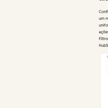
Conf
um m
unifo
açõe
Filtr
HubS