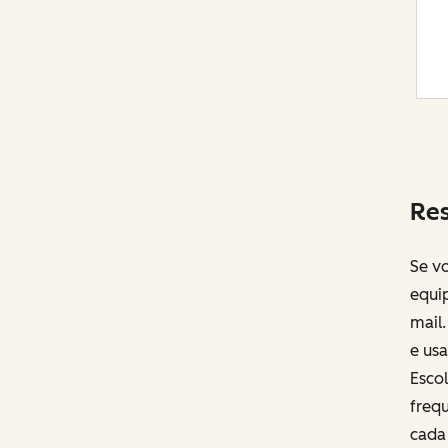
Res
Se v
equi
mail
e us
Esco
frequ
cada