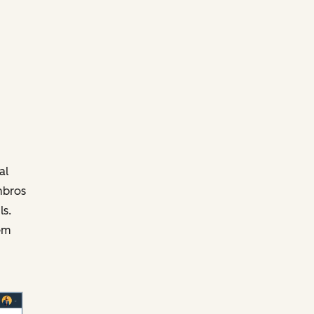
al
mbros
ls.
ém