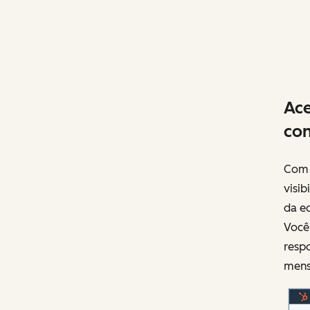
Ace
con
Com 
visi
da eq
Você
respo
mens