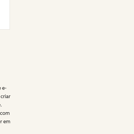
 e-
criar
.
s com
er em