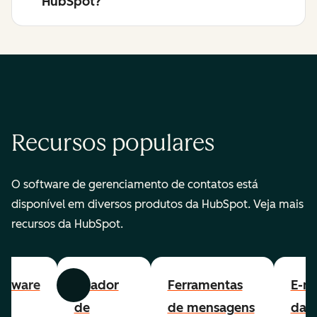
HubSpot?
Recursos populares
O software de gerenciamento de contatos está
disponível em diversos produtos da HubSpot. Veja mais
recursos da HubSpot.
ftware
Criador
Ferramentas
E-ma
Anterior
Avançar
e
de
de mensagens
da