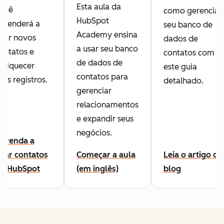
Esta aula da
ocê
como gerenciar
HubSpot
prenderá a
seu banco de
Academy ensina
riar novos
dados de
a usar seu banco
ontatos e
contatos com
de dados de
nriquecer
este guia
contatos para
eus registros.
detalhado.
gerenciar
relacionamentos
e expandir seus
negócios.
prenda a
riar contatos
Começar a aula
Leia o artigo do
o HubSpot
(em inglês)
blog