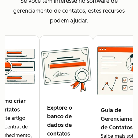
Se você tem interesse no software de
gerenciamento de contatos, estes recursos
podem ajudar.
omo criar
Explore o
ontatos
Guia de
banco de
este artigo
Gerenciamen
dados de
a Central de
de Contatos
contatos
onhecimento,
Saiba mais sobr