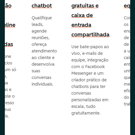
stão
chatbot
gratuitas e
equ
e
caixa de
Qualifique
Cone
peline
entrada
leads,
os
agende
ende
e
compartilhada
reuniões,
de e-
endas
ofereça
de eq
Use bate-papos ao
atendimento
a um
vivo, e-mails de
icione
ao cliente e
caixa
equipe, integração
gócios
desenvolva
entra
com o Facebook
m um só
suas
unive
Messenger e um
que,
conversas
que
criador prático de
ribua
individuais.
melho
chatbots para ter
efas e
eficiê
conversas
ntrole o
do
personalizadas em
ogresso
traba
escala, tudo
s seus
gratuitamente.
néis.