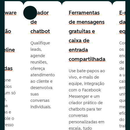
ftware
Criador
Ferramentas
E-ma
Anterior
Avançar
e
de
de mensagens
da
stão
chatbot
gratuitas e
equ
e
caixa de
Qualifique
Cone
peline
entrada
leads,
os
agende
ende
e
compartilhada
reuniões,
de e-
endas
ofereça
de eq
Use bate-papos ao
atendimento
a um
vivo, e-mails de
icione
ao cliente e
caixa
equipe, integração
gócios
desenvolva
entra
com o Facebook
m um só
suas
unive
Messenger e um
que,
conversas
que
criador prático de
ribua
individuais.
melho
chatbots para ter
efas e
eficiê
conversas
ntrole o
do
personalizadas em
ogresso
traba
escala, tudo