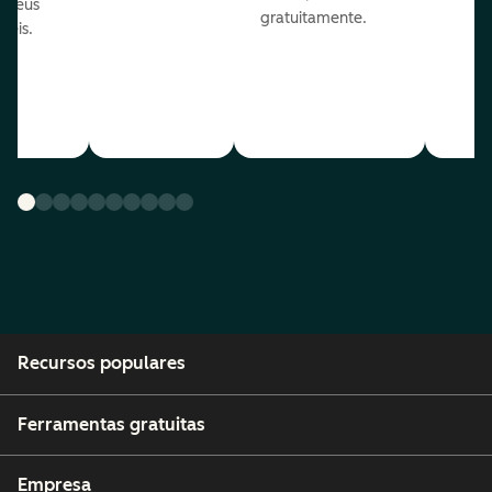
s seus
gratuitamente.
néis.
Recursos populares
Ferramentas gratuitas
Empresa