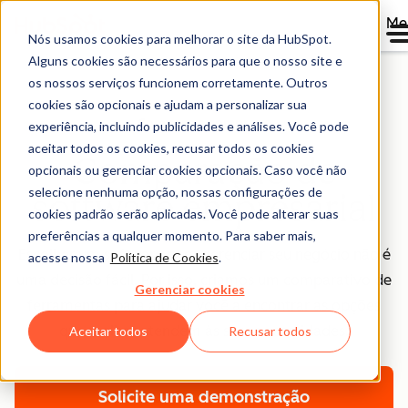
Me
Nós usamos cookies para melhorar o site da HubSpot.
Alguns cookies são necessários para que o nosso site e
os nossos serviços funcionem corretamente. Outros
cookies são opcionais e ajudam a personalizar sua
Compare e comprove
experiência, incluindo publicidades e análises. Você pode
aceitar todos os cookies, recusar todos os cookies
Comparação de
opcionais ou gerenciar cookies opcionais. Caso você não
selecione nenhuma opção, nossas configurações de
software empresarial
cookies padrão serão aplicadas. Você pode alterar suas
preferências a qualquer momento. Para saber mais,
Escolher um software para gerenciar seu negócio não é
acesse nossa
Política de Cookies
.
uma decisão fácil. Por isso, criamos um comparativo de
Gerenciar cookies
ferramentas para ajudar você a encontrar as opções
que melhor atendem às suas necessidades.
Aceitar todos
Recusar todos
Solicite uma demonstração