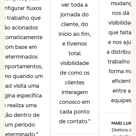
mudança
ver toda a
configurar fluxos
nos dá a
jornada do
de trabalho que
visibilidad
cliente, do
são acionados
que faltav
início ao fim,
automaticamente
e nos ajud
e tivemos
com base em
a distribuir
total
determinados
trabalho d
visibilidade
omportamentos,
forma mai
de como os
como quando um
eficiente
clientes
lead visita uma
entre as
interagem
página específica
equipes.
conosco em
e realiza uma
cada ponto
ação dentro de
de contato.
MARI LUKE
um período
Diretora de
determinado.