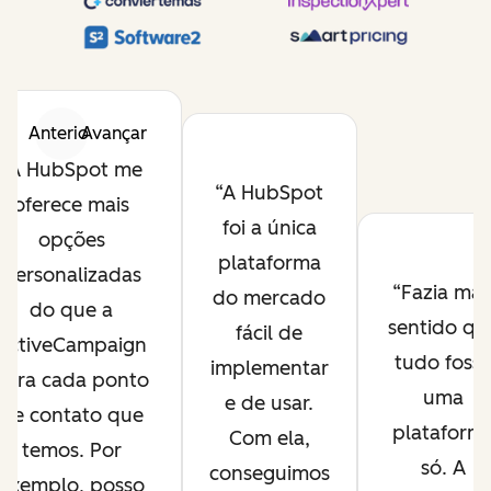
Anterior
Avançar
A HubSpot me
A HubSpot
oferece mais
foi a única
opções
plataforma
personalizadas
Fazia mai
do mercado
do que a
sentido qu
fácil de
ActiveCampaign
tudo foss
implementar
para cada ponto
uma
e de usar.
de contato que
plataform
Com ela,
temos. Por
só. A
conseguimos
exemplo, posso