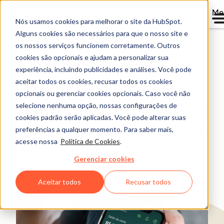
Me
Nós usamos cookies para melhorar o site da HubSpot.
Alguns cookies são necessários para que o nosso site e
Diretório
os nossos serviços funcionem corretamente. Outros
cookies são opcionais e ajudam a personalizar sua
experiência, incluindo publicidades e análises. Você pode
aceitar todos os cookies, recusar todos os cookies
Conta Simples: +147%
opcionais ou gerenciar cookies opcionais. Caso você não
selecione nenhuma opção, nossas configurações de
leads com CRM unificado
cookies padrão serão aplicadas. Você pode alterar suas
e fluxo simplificado para
preferências a qualquer momento. Para saber mais,
acesse nossa
Política de Cookies
.
Vendas e CS
Gerenciar cookies
Serviços bancários e financeiros
Grandes empresas (mais de 200 funcionários)
Aceitar todos
Recusar todos