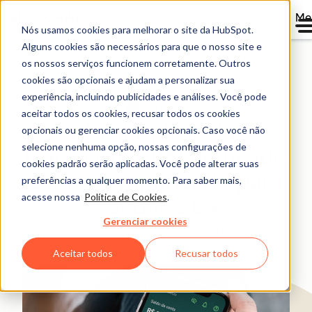
Me
Nós usamos cookies para melhorar o site da HubSpot.
Alguns cookies são necessários para que o nosso site e
Diretório
os nossos serviços funcionem corretamente. Outros
cookies são opcionais e ajudam a personalizar sua
experiência, incluindo publicidades e análises. Você pode
aceitar todos os cookies, recusar todos os cookies
Conta Simples: +147%
opcionais ou gerenciar cookies opcionais. Caso você não
selecione nenhuma opção, nossas configurações de
leads com CRM unificado
cookies padrão serão aplicadas. Você pode alterar suas
e fluxo simplificado para
preferências a qualquer momento. Para saber mais,
acesse nossa
Política de Cookies
.
Vendas e CS
Gerenciar cookies
Serviços bancários e financeiros
Grandes empresas (mais de 200 funcionários)
Aceitar todos
Recusar todos