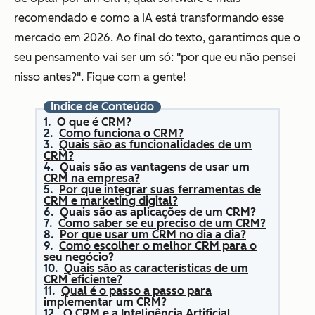
recomendado e como a IA está transformando esse
mercado em 2026. Ao final do texto, garantimos que o
seu pensamento vai ser um só: "por que eu não pensei
nisso antes?". Fique com a gente!
Índice de Conteúdo
O que é CRM?
Como funciona o CRM?
Quais são as funcionalidades de um
CRM?
Quais são as vantagens de usar um
CRM na empresa?
Por que integrar suas ferramentas de
CRM e marketing digital?
Quais são as aplicações de um CRM?
Como saber se eu preciso de um CRM?
Por que usar um CRM no dia a dia?
Como escolher o melhor CRM para o
seu negócio?
Quais são as características de um
CRM eficiente?
Qual é o passo a passo para
implementar um CRM?
O CRM e a Inteligência Artificial