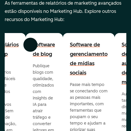
As ferramentas de relatórios de marketing avançados
estão disponíveis no Marketing Hub. Explore outros
recursos do Marketing Hub:
ulários
Software
Software de
Sof
Anterior
Avançar
-up
de blog
gerenciamento
de
de mídias
aut
Publique
sociais
de
lários
blogs com
p fáceis
qualidade,
mar
Passe mais tempo
ar e
otimizados
se conectando com
zados
com
Auto
as pessoas mais
insights de
taref
importantes, com
itivos
IA para
disp
ferramentas que
s. Sem
atrair
mail
poupam o seu
sar de
tráfego e
mark
tempo e ajudam a
ramação,
converter
redes
priorizar suas
ona em
leitores em