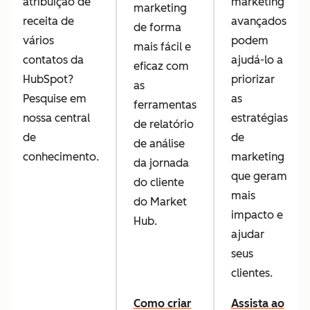
atribuição de
marketing
marketing
receita de
avançados
de forma
vários
podem
mais fácil e
contatos da
ajudá-lo a
eficaz com
HubSpot?
priorizar
as
Pesquise em
as
ferramentas
nossa central
estratégias
de relatório
de
de
de análise
conhecimento.
marketing
da jornada
que geram
do cliente
mais
do Market
impacto e
Hub.
ajudar
seus
clientes.
Como criar
Assista ao