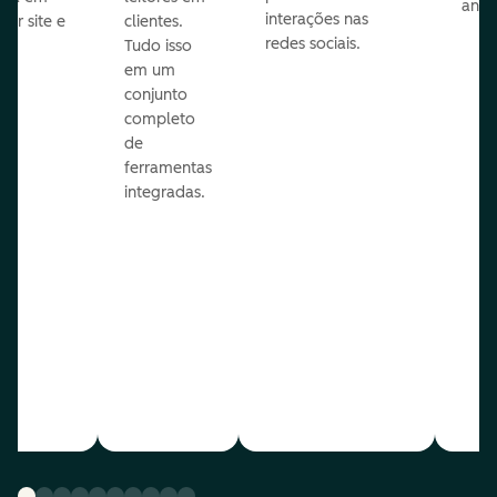
anún
interações nas
uer site e
clientes.
redes sociais.
is.
Tudo isso
em um
conjunto
completo
de
ferramentas
integradas.