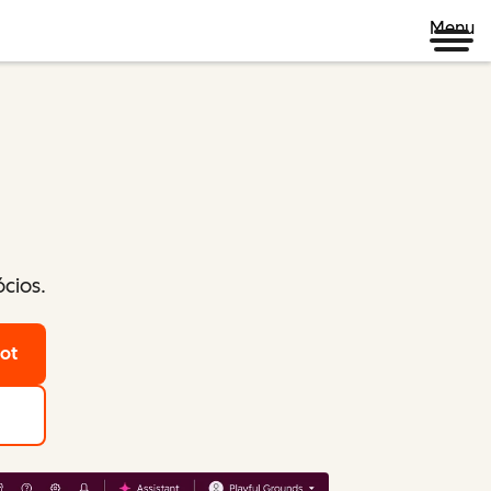
Menu
cios.
ot