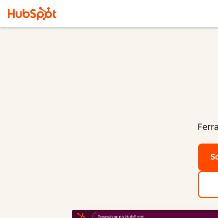
Ferr
S