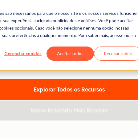
es são necessários para que o nosso site e os nossos serviços funcione
 sua experiência, incluindo publicidades e análises. Você pode aceitar
r cookies opcionais. Caso você não selecione nenhuma opção, nossas
ar suas preferências a qualquer momento. Para saber mais, acesse nossa
ca de Conteúdo da HubSpo
Gerenciar cookies
Aceitar todos
Recusar todos
emplates, relatórios e muito mais - tudo desenvolvido para 
r tópico ou formato para encontrar exatamente o que preci
Explorar Todos os Recursos
Nosso Relatório Mais Recente