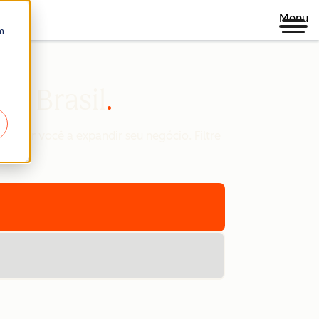
Menu
m
t Brasil
ajudar você a expandir seu negócio. Filtre
sa.