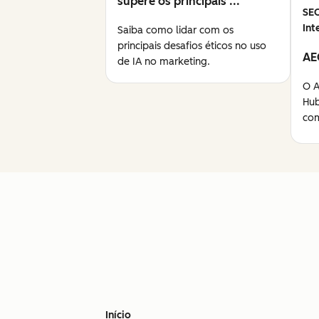
supere os principais ...
SE
Int
Saiba como lidar com os
principais desafios éticos no uso
AE
de IA no marketing.
O A
Hub
com
Início