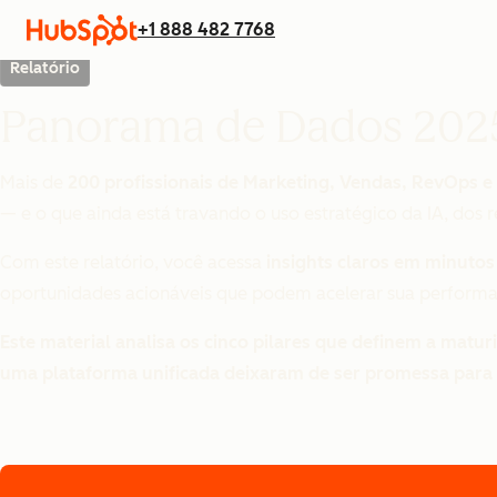
+1 888 482 7768
Relatório
Panorama de Dados 2025:
Mais de
200 profissionais de Marketing, Vendas, RevOps e
— e o que ainda está travando o uso estratégico da IA, dos 
Com este relatório, você acessa
insights claros em minutos
oportunidades acionáveis que podem acelerar sua performa
Este material analisa os cinco pilares que definem a matur
uma plataforma unificada deixaram de ser promessa para s