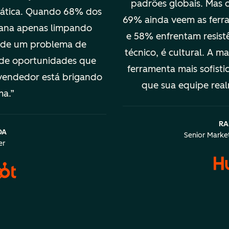
padrões globais. Mas
rática. Quando 68% dos
69% ainda veem as ferr
mana apenas limpando
e 58% enfrentam resist
 de um problema de
técnico, é cultural. A m
 de oportunidades que
ferramenta mais sofist
vendedor está brigando
que sua equipe real
ma.
RA
DA
Senior Market
er