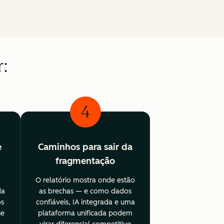
r:
4
e
Caminhos para sair da
fragmentação
O relatório mostra onde estão
da
as brechas — e como dados
os
confiáveis, IA integrada e uma
se
plataforma unificada podem