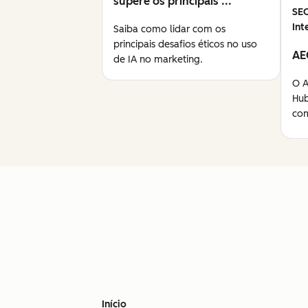
supere os principais ...
SE
Int
Saiba como lidar com os
principais desafios éticos no uso
AE
de IA no marketing.
O A
Hub
com
Início