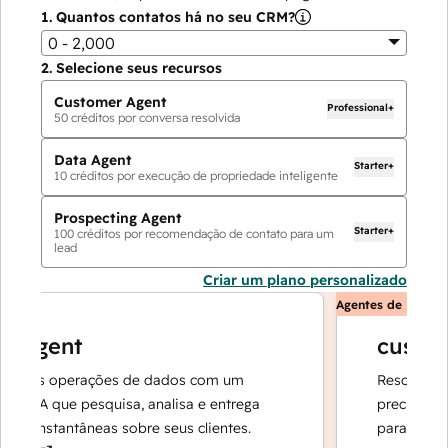
1.
Quantos contatos há no seu CRM?
0 - 2,000
2.
Selecione seus recursos
Customer Agent
Professional+
50
créditos por conversa resolvida
Data Agent
Starter+
10
créditos por execução de propriedade inteligente
Prospecting Agent
Starter+
100
créditos por recomendação de contato para um
lead
Criar um plano personalizado
Agentes de IA
Agent
customer
as operações de dados com um
Resolve solicit
IA que pesquisa, analisa e entrega
precisas — e fa
instantâneas sobre seus clientes.
para que sua e