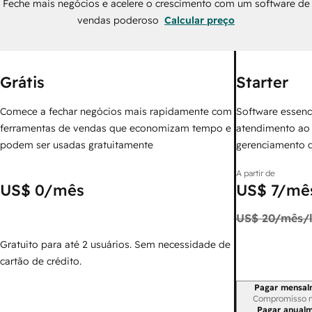
Feche mais negócios e acelere o crescimento com um software de
vendas poderoso
Calcular preço
Grátis
Starter
Comece a fechar negócios mais rapidamente com
Software essenc
ferramentas de vendas que economizam tempo e
atendimento ao 
podem ser usadas gratuitamente
gerenciamento 
A partir de
US$ 0
/mês
US$ 7
/mês
US$ 20
/mês/l
Gratuito para até 2 usuários. Sem necessidade de
cartão de crédito.
Pagar mensal
Período de cobr
Compromisso 
Pagar anual