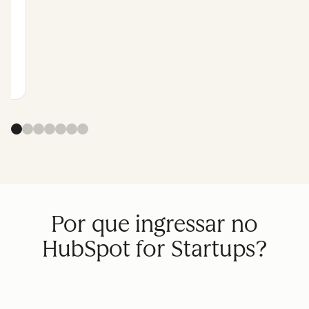
o
m
o
Por que ingressar no
HubSpot for Startups?