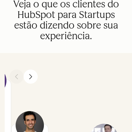
Veja o que os clientes do
HubSpot para Startups
estão dizendo sobre sua
experiência.
Anterior
Avançar
en