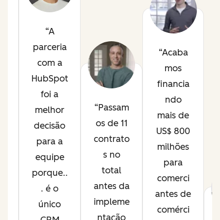
as
A
ps
parceria
nt
Acaba
com a
mos
HubSpot
m
financia
foi a
ndo
Passam
melhor
ot
mais de
os de 11
decisão
US$ 800
contrato
para a
ps
milhões
s no
equipe
para
total
porque..
comerci
antes da
. é o
antes de
impleme
único
sa
comérci
ntação