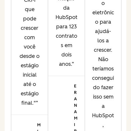
CRM
a
o
da
que
eletrônic
HubSpot
pode
o para
para 123
crescer
se
ajudá-
contrato
com
los a
s em
você
s
crescer.
dois
desde o
Não
anos.
estágio
ne
teríamos
inicial
consegui
até o
n
E
do fazer
R
estágio
e
isso sem
A
final."
iz
N
a
A
e
HubSpot
M
,
I
M