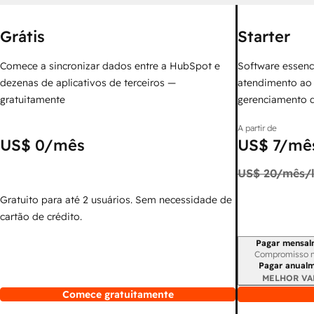
Grátis
Starter
Comece a sincronizar dados entre a HubSpot e
Software essenc
dezenas de aplicativos de terceiros —
atendimento ao 
gratuitamente
gerenciamento 
A partir de
US$ 0
/mês
US$ 7
/mês
US$ 20
/mês/l
Gratuito para até 2 usuários. Sem necessidade de
cartão de crédito.
Pagar mensal
Período de cobr
Compromisso 
Pagar anual
MELHOR VA
Comece gratuitamente