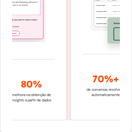
70%+
80%
de conversas resolvidas
reso
melhora na obtenção de
automaticamente
rápi
insights a partir de dados
equ