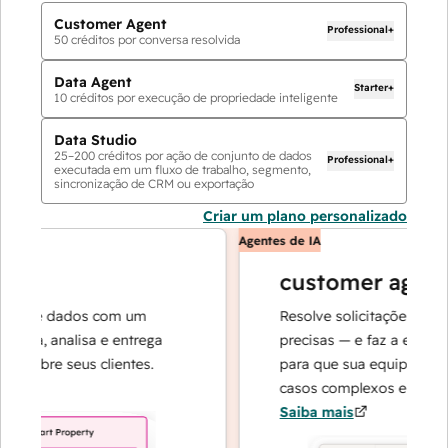
Customer Agent
Professional+
50
créditos por conversa resolvida
Data Agent
Starter+
10
créditos por execução de propriedade inteligente
Data Studio
25
–
200
créditos por ação de conjunto de dados
Professional+
executada em um fluxo de trabalho, segmento,
sincronização de CRM ou exportação
Criar um plano personalizado
Agentes de IA
customer agent
s de dados com um
Resolve solicitações com res
sa, analisa e entrega
precisas — e faz a escalada 
sobre seus clientes.
para que sua equipe possa s
casos complexos e na constr
Saiba mais