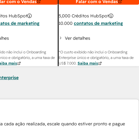
lar com o Vendas
Falar com o Vendas
itos HubSpot
5,000
Créditos HubSpot
atos de marketing
10.000
contatos de marketing
alhes
Ver detalhes
ido não inclui o Onboarding
*O custo exibido não inclui o Onboarding
único e obrigatório, a uma taxa de
Enterprise único e obrigatório, a uma taxa de
aiba mais
US$ 7.000
.
Saiba mais
nterprise
a cada ação realizada, escale quando estiver pronto e pague