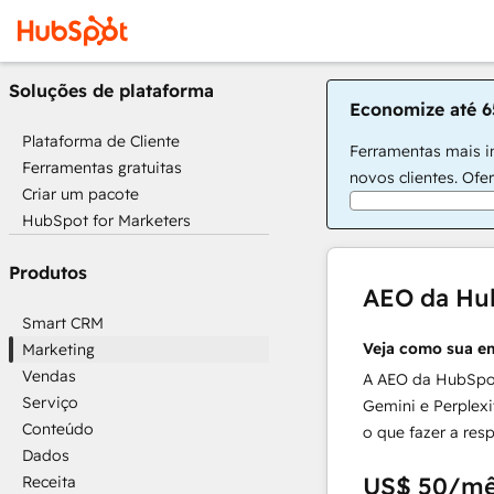
Soluções de plataforma
Economize até 6
Plataforma de Cliente
Ferramentas mais in
Ferramentas gratuitas
novos clientes. Ofe
Criar um pacote
HubSpot for Marketers
Produtos
AEO da Hu
Smart CRM
Veja como sua e
Marketing
Vendas
A AEO da HubSpo
Serviço
Gemini e Perplexi
Conteúdo
o que fazer a resp
Dados
US$ 50
/m
Receita