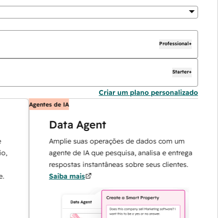
Professional+
Starter+
Criar um plano personalizado
Agentes de IA
A
Data Agent
Amplie suas operações de dados com um
agente de IA que pesquisa, analisa e entrega
respostas instantâneas sobre seus clientes.
Saiba mais