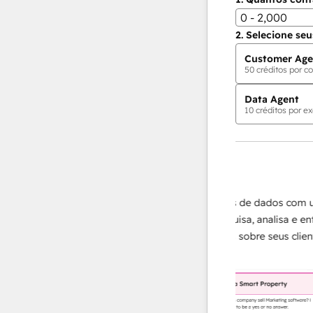
0 - 2,000
2.
Selecione seu
Customer Age
50
créditos por co
Data Agent
10
créditos por ex
Agentes de IA
Data Agent
ápidas e
Amplie suas operações de dados com um
ecessário,
agente de IA que pesquisa, analisa e entrega
trar em
respostas instantâneas sobre seus clientes.
lealdade.
Saiba mais