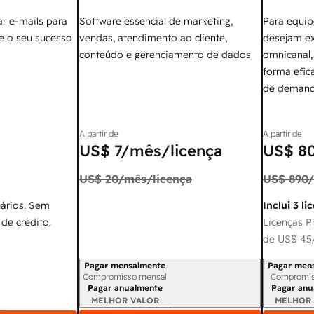
r e-mails para
Software essencial de marketing,
Para equip
ie o seu sucesso
vendas, atendimento ao cliente,
desejam e
conteúdo e gerenciamento de dados
omnicanal,
forma efic
de demand
A partir de
A partir de
US$ 7
/mês/licença
US$ 8
US$ 20
/mês/licença
US$ 890
uários. Sem
Inclui 3 li
de crédito.
Licenças Pr
de
US$ 45
Pagar mensalmente
Pagar men
Período de cobrança
Período de
Compromisso mensal
Compromis
Pagar anualmente
Pagar anu
MELHOR VALOR
MELHOR