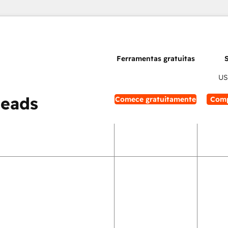
US
leads
Comece gratuitamente
Comp