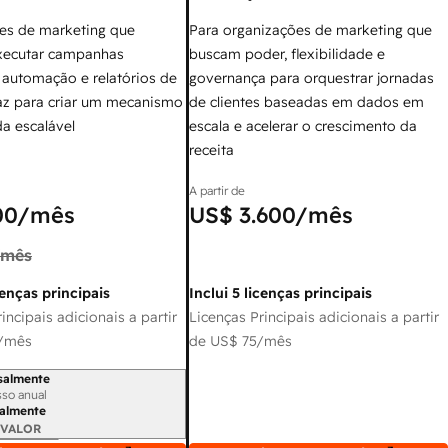
es de marketing que
Para organizações de marketing que
xecutar campanhas
buscam poder, flexibilidade e
 automação e relatórios de
governança para orquestrar jornadas
az para criar um mecanismo
de clientes baseadas em dados em
a escalável
escala e acelerar o crescimento da
receita
A partir de
00
/mês
US$ 3.600
/mês
/mês
cenças principais
Inclui 5 licenças principais
incipais adicionais a partir
Licenças Principais adicionais a partir
/mês
de
US$ 75
/mês
salmente
 cobrança
so anual
almente
 VALOR