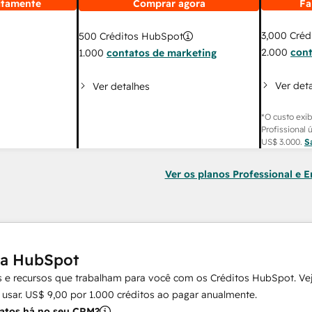
itamente
Comprar agora
Fa
3,000
Créd
500
Créditos HubSpot
2.000
cont
1.000
contatos de marketing
Ver det
Ver detalhes
*O custo exib
Profissional 
US$ 3.000
.
S
Ver os planos Professional e E
da HubSpot
 e recursos que trabalham para você com os Créditos HubSpot. Vej
 usar.
US$ 9,00
por
1.000
créditos ao pagar anualmente.
atos há no seu CRM?