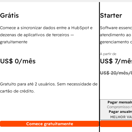
Grátis
Starter
Comece a sincronizar dados entre a HubSpot e
Software essenc
dezenas de aplicativos de terceiros —
atendimento ao 
gratuitamente
gerenciamento 
A partir de
US$ 0
/mês
US$ 7
/mês
US$ 20
/mês/l
Gratuito para até 2 usuários. Sem necessidade de
cartão de crédito.
Pagar mensal
Período de cobr
Compromisso 
Pagar anual
MELHOR VA
Comece gratuitamente