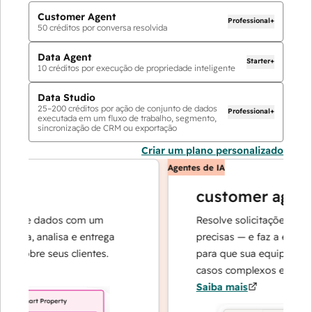
Customer Agent
Professional+
50
créditos por conversa resolvida
Data Agent
Starter+
10
créditos por execução de propriedade inteligente
Data Studio
25
–
200
créditos por ação de conjunto de dados
Professional+
executada em um fluxo de trabalho, segmento,
sincronização de CRM ou exportação
Criar um plano personalizado
Agentes de IA
customer agent
s de dados com um
Resolve solicitações com re
sa, analisa e entrega
precisas — e faz a escalada 
sobre seus clientes.
para que sua equipe possa 
casos complexos e na constr
Saiba mais