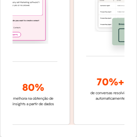
70%+
80%
de conversas resolvidas
res
melhora na obtenção de
automaticamente
rápi
insights a partir de dados
equ