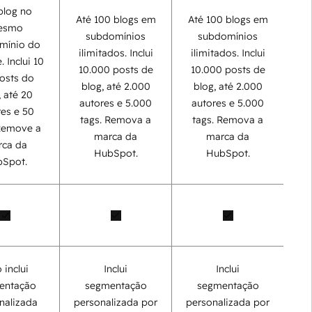
log no
Até 100 blogs em
Até 100 blogs em
esmo
subdomínios
subdomínios
mínio do
ilimitados. Inclui
ilimitados. Inclui
. Inclui 10
10.000 posts de
10.000 posts de
posts do
blog, até 2.000
blog, até 2.000
, até 20
autores e 5.000
autores e 5.000
res e 50
tags. Remova a
tags. Remova a
 Remove a
marca da
marca da
ca da
HubSpot.
HubSpot.
Spot.
 inclui
Inclui
Inclui
entação
segmentação
segmentação
nalizada
personalizada por
personalizada por