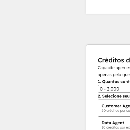
Créditos 
Capacite agentes
apenas pelo que
1.
Quantos cont
0 - 2,000
2.
Selecione seu
Customer Age
50
créditos por co
Data Agent
10
créditos por ex