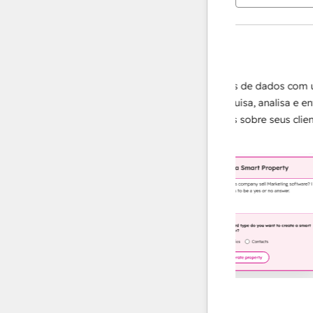
Agentes de IA
Data Agent
ápidas e
Amplie suas operações de dados com um
ecessário,
agente de IA que pesquisa, analisa e entrega
trar em
respostas instantâneas sobre seus clientes.
lealdade.
Saiba mais