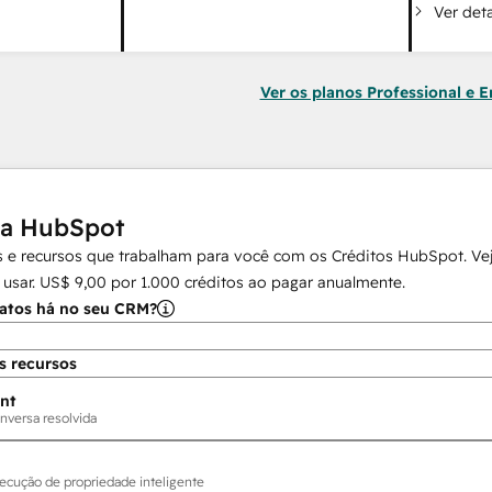
Ver det
Ver os planos Professional e E
da HubSpot
 e recursos que trabalham para você com os Créditos HubSpot. Vej
 usar.
US$ 9,00
por
1.000
créditos ao pagar anualmente.
atos há no seu CRM?
s recursos
nt
nversa resolvida
ecução de propriedade inteligente