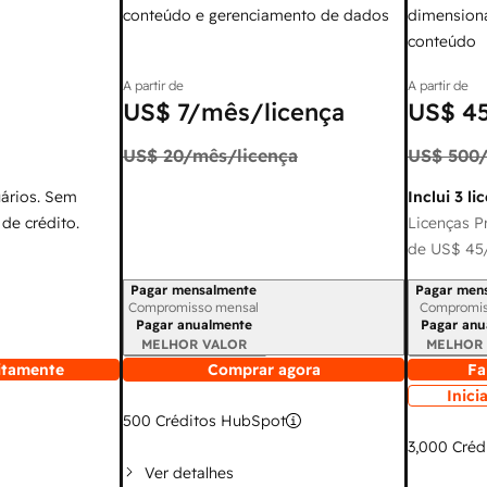
conteúdo e gerenciamento de dados
dimensiona
conteúdo
A partir de
A partir de
US$ 7
/mês/licença
US$ 4
US$ 20
/mês/licença
US$ 500
uários. Sem
Inclui 3 li
de crédito.
Licenças Pr
de
US$ 45
Pagar mensalmente
Pagar men
Período de cobrança
Período de
Compromisso mensal
Compromis
Pagar anualmente
Pagar anu
MELHOR VALOR
MELHOR
itamente
Comprar agora
Fa
Inici
500
Créditos HubSpot
3,000
Créd
Ver detalhes