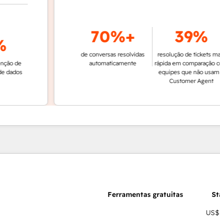
70%+
39%
de conversas resolvidas
resolução de tickets mais
de
automaticamente
rápida em comparação com
os
equipes que não usam o
Customer Agent
US$