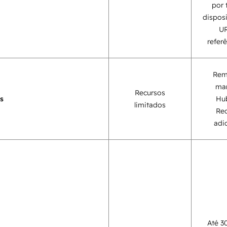
por 
disposi
UR
referê
Rem
mar
Recursos
s
Hu
limitados
Rec
adi
Até 3