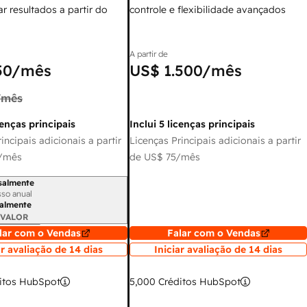
r resultados a partir do
controle e flexibilidade avançados
A partir de
50
/mês
US$ 1.500
/mês
/mês
cenças principais
Inclui 5 licenças principais
incipais adicionais a partir
Licenças Principais adicionais a partir
/mês
de
US$ 75
/mês
salmente
 cobrança
so anual
almente
 VALOR
lar com o Vendas
Falar com o Vendas
ar avaliação de 14 dias
Iniciar avaliação de 14 dias
itos HubSpot
5,000
Créditos HubSpot