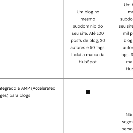
Um b
Um blog no
m
mesmo
subdo
subdomínio do
seu site
seu site. Até 100
mil 
posts de blog, 20
blog
autores e 50 tags.
auto
Inclui a marca da
tags.
HubSpot.
mar
Hub
ntegrado a AMP (Accelerated
ges) para blogs
Não
segm
perso