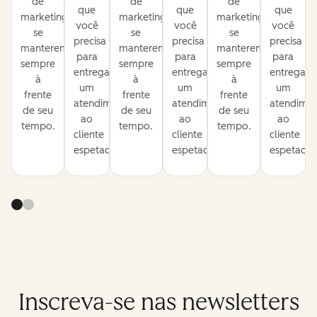
de
de
de
que
que
que
marketing
marketing
marketing
você
você
você
se
se
se
precisa
precisa
precisa
manterem
manterem
manterem
para
para
para
sempre
sempre
sempre
entregar
entregar
entregar
à
à
à
um
um
um
frente
frente
frente
atendimento
atendimento
atendime
de seu
de seu
de seu
ao
ao
ao
tempo.
tempo.
tempo.
cliente
cliente
cliente
espetacular.
espetacular.
espetacula
Inscreva-se nas newsletters