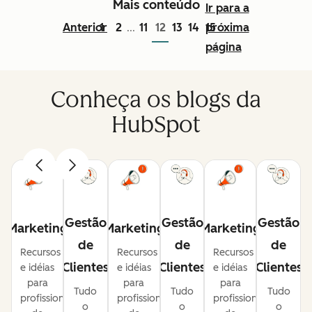
Mais conteúdo
Ir para a
Anterior
1
2
11
12
13
14
15
próxima
...
página
Conheça os blogs da
HubSpot
Gestão
Gestão
Gestão
Marketing
Marketing
Marketing
de
de
de
Recursos
Recursos
Recursos
Clientes
Clientes
Clientes
e idéias
e idéias
e idéias
para
para
para
Tudo
Tudo
Tudo
profissionais
profissionais
profissionais
o
o
o