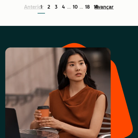
Anterior
1
2
3
4
10
18
19
Avançar
...
...