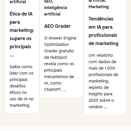
artificial,
SEO,
artificial
Marketing
Inteligência
Ética de IA
artificial
Tendências
para
AEO Grader
em IA para
marketing:
profissionais
supere os
O Answer Engine
de marketing
Optimization
principais
Grader gratuito
...
Um relatório
da HubSpot
com dados de
revela como os
Saiba como
mais de 1.000
principais
lidar com os
profissionais de
mecanismos de
principais
marketing,
IA, como
desafios
repleto de
ChatGPT, ...
éticos no
insights para
uso de IA no
2025 sobre o
marketing.
cenário ...