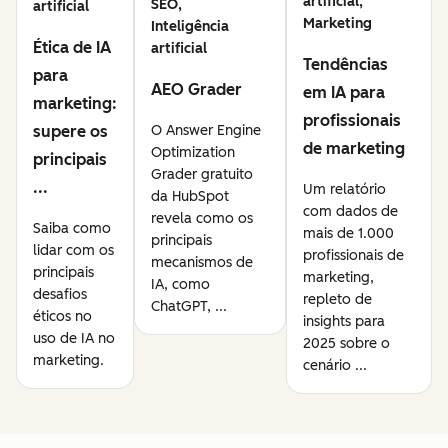
artificial,
SEO,
artificial
Marketing
Inteligência
Ética de IA
artificial
Tendências
para
AEO Grader
em IA para
marketing:
profissionais
supere os
O Answer Engine
de marketing
Optimization
principais
Grader gratuito
...
Um relatório
da HubSpot
com dados de
revela como os
Saiba como
mais de 1.000
principais
lidar com os
profissionais de
mecanismos de
principais
marketing,
IA, como
desafios
repleto de
ChatGPT, ...
éticos no
insights para
uso de IA no
2025 sobre o
marketing.
cenário ...