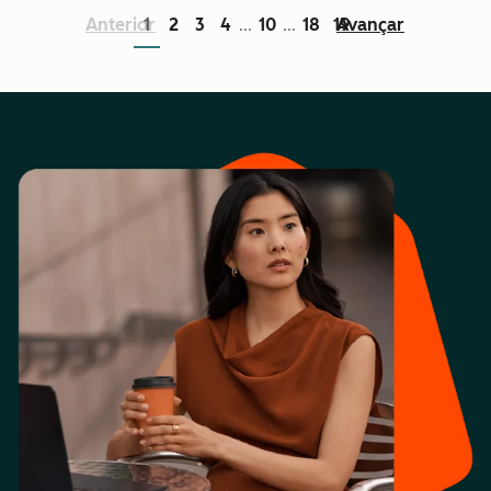
Anterior
1
2
3
4
10
18
19
Avançar
...
...