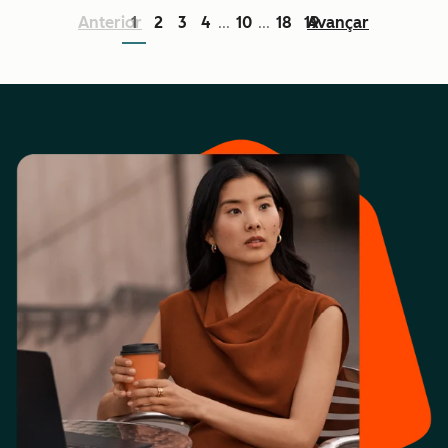
Anterior
1
2
3
4
10
18
19
Avançar
...
...