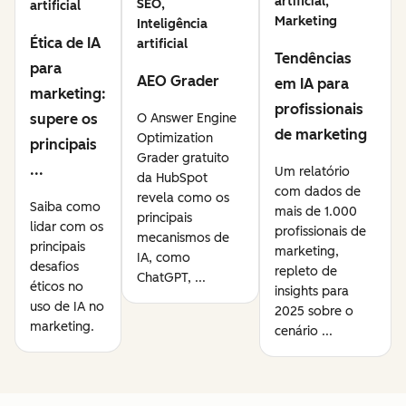
artificial,
SEO,
artificial
Marketing
Inteligência
Ética de IA
artificial
Tendências
para
AEO Grader
em IA para
marketing:
profissionais
supere os
O Answer Engine
de marketing
Optimization
principais
Grader gratuito
...
Um relatório
da HubSpot
com dados de
revela como os
Saiba como
mais de 1.000
principais
lidar com os
profissionais de
mecanismos de
principais
marketing,
IA, como
desafios
repleto de
ChatGPT, ...
éticos no
insights para
uso de IA no
2025 sobre o
marketing.
cenário ...