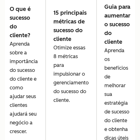
Guia para
O que é
15 principais
aumentar
sucesso
métricas de
o sucesso
do
sucesso do
do
cliente?
cliente
cliente
Aprenda
Otimize essas
Aprenda
sobre a
8 métricas
os
importância
para
benefícios
do sucesso
impulsionar o
de
do cliente e
gerenciamento
melhorar
como
do sucesso do
sua
ajudar seus
cliente.
estratégia
clientes
de sucesso
ajudará seu
do cliente
negócio a
e obtenha
crescer.
dicas úteis