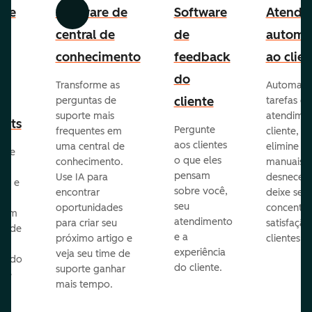
are
Software de
Software
Atendi
Anterior
Avançar
to
central de
de
automa
lp
conhecimento
feedback
ao clien
e
do
Transforme as
Automatiz
ão
cliente
perguntas de
tarefas de
suporte mais
atendime
kets
Pergunte
frequentes em
cliente,
aos clientes
uma central de
elimine p
ize
o que eles
conhecimento.
manuais
pensam
Use IA para
desnecess
vos e
sobre você,
encontrar
deixe seu 
seu
oportunidades
concentra
 com
atendimento
para criar seu
satisfação
te de
e a
próximo artigo e
clientes.
experiência
veja seu time de
zindo
do cliente.
suporte ganhar
 de
mais tempo.
o
e