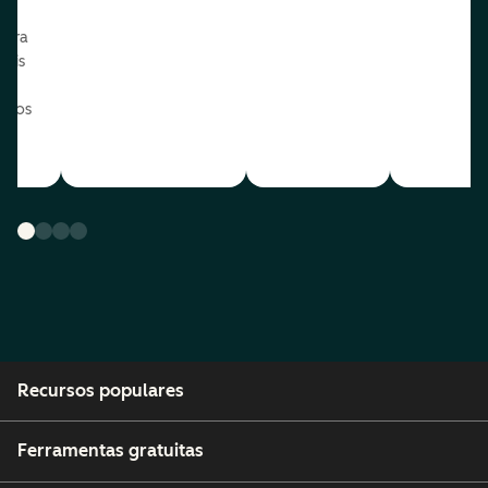
ua
para
mais
o os
Recursos populares
Ferramentas gratuitas