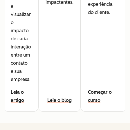
impactantes.
experiência
e
do cliente.
visualizar
o
impacto
de cada
interação
entre um
contato
e sua
empresa
Leia o
Começar o
artigo
Leia o blog
curso