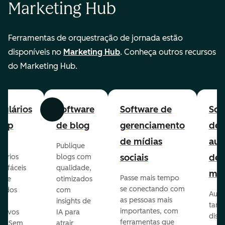
Marketing Hub
Ferramentas de orquestração de jornada estão
disponíveis no
Marketing Hub
. Conheça outros recursos
do Marketing Hub.
ulários
Software
Software de
Sof
Anterior
Avançar
-up
de blog
gerenciamento
de
de mídias
aut
Publique
sociais
de
lários
blogs com
p fáceis
qualidade,
mar
Passe mais tempo
ar e
otimizados
se conectando com
zados
com
Auto
as pessoas mais
insights de
taref
importantes, com
itivos
IA para
disp
ferramentas que
s. Sem
atrair