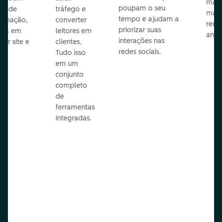
mail
poupam o seu
sar de
tráfego e
mark
tempo e ajudam a
ramação,
converter
redes
priorizar suas
ona em
leitores em
anún
interações nas
uer site e
clientes.
redes sociais.
is.
Tudo isso
em um
conjunto
completo
de
ferramentas
integradas.