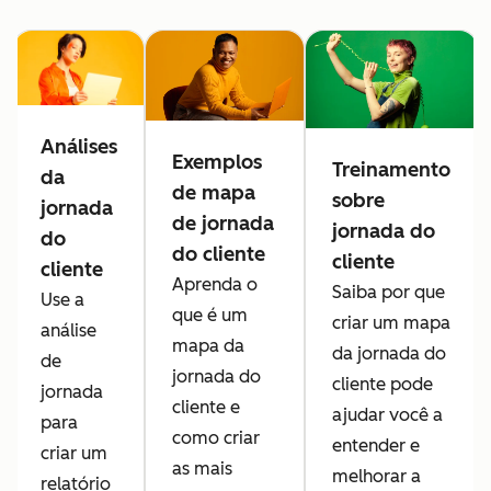
Análises
Exemplos
Treinamento
da
de mapa
sobre
jornada
de jornada
jornada do
do
do cliente
cliente
cliente
Aprenda o
Saiba por que
Use a
que é um
criar um mapa
análise
mapa da
da jornada do
de
jornada do
cliente pode
jornada
cliente e
ajudar você a
para
como criar
entender e
criar um
as mais
melhorar a
relatório