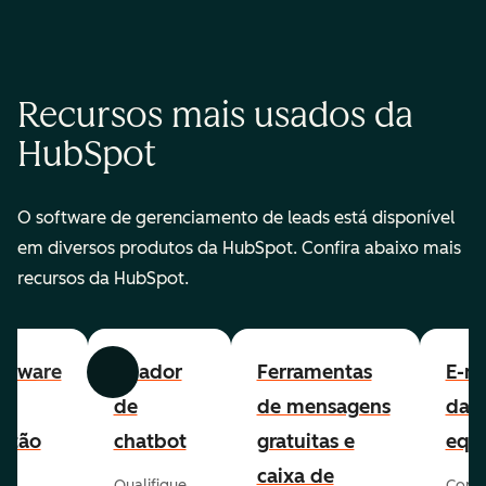
Recursos mais usados da
HubSpot
O software de gerenciamento de leads está disponível
em diversos produtos da HubSpot. Confira abaixo mais
recursos da HubSpot.
ftware
Criador
Ferramentas
E-ma
Anterior
Avançar
e
de
de mensagens
da
stão
chatbot
gratuitas e
equ
e
caixa de
Qualifique
Cone