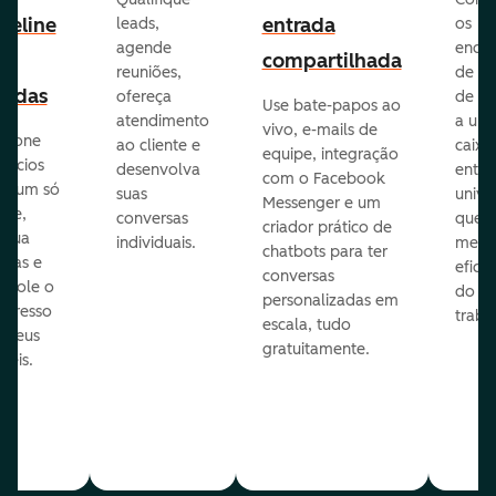
peline
entrada
leads,
os
agende
ende
e
compartilhada
reuniões,
de e-
endas
ofereça
de eq
Use bate-papos ao
atendimento
a um
vivo, e-mails de
icione
ao cliente e
caixa
equipe, integração
gócios
desenvolva
entra
com o Facebook
m um só
suas
unive
Messenger e um
que,
conversas
que
criador prático de
ribua
individuais.
melho
chatbots para ter
efas e
eficiê
conversas
ntrole o
do
personalizadas em
ogresso
traba
escala, tudo
s seus
gratuitamente.
néis.