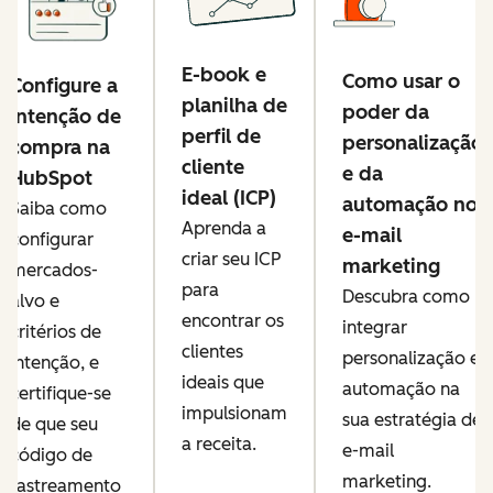
E-book e
Como usar o
Configure a
planilha de
poder da
intenção de
perfil de
personalização
compra na
cliente
e da
HubSpot
ideal (ICP)
automação no
Saiba como
Aprenda a
e-mail
configurar
criar seu ICP
marketing
mercados-
para
Descubra como
alvo e
encontrar os
integrar
critérios de
clientes
personalização e
intenção, e
ideais que
automação na
certifique-se
impulsionam
sua estratégia de
de que seu
a receita.
e-mail
código de
marketing.
rastreamento