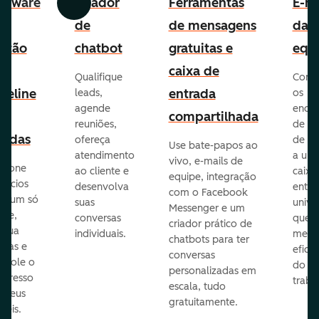
ftware
Criador
Ferramentas
E-ma
Anterior
Avançar
e
de
de mensagens
da
stão
chatbot
gratuitas e
equ
e
caixa de
Qualifique
Cone
peline
entrada
leads,
os
agende
ende
e
compartilhada
reuniões,
de e-
endas
ofereça
de eq
Use bate-papos ao
atendimento
a um
vivo, e-mails de
icione
ao cliente e
caixa
equipe, integração
gócios
desenvolva
entra
com o Facebook
m um só
suas
unive
Messenger e um
que,
conversas
que
criador prático de
ribua
individuais.
melho
chatbots para ter
efas e
eficiê
conversas
ntrole o
do
personalizadas em
ogresso
traba
escala, tudo
s seus
gratuitamente.
néis.