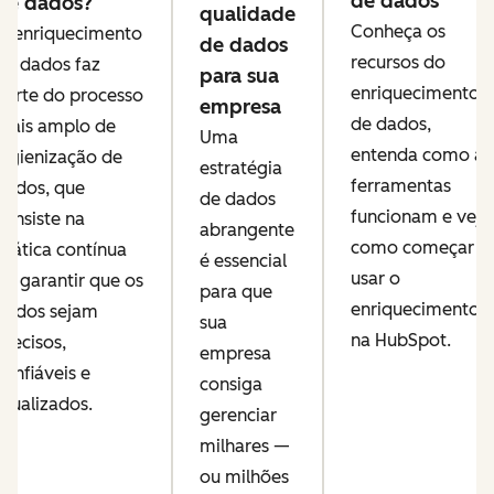
de dados
de dados?
qualidade
Conheça os
O enriquecimento
de dados
recursos do
de dados faz
para sua
enriquecimento
parte do processo
empresa
de dados,
mais amplo de
Uma
entenda como as
higienização de
estratégia
ferramentas
dados, que
de dados
funcionam e veja
consiste na
abrangente
como começar a
prática contínua
é essencial
usar o
de garantir que os
para que
enriquecimento
dados sejam
sua
na HubSpot.
precisos,
empresa
confiáveis e
consiga
atualizados.
gerenciar
milhares —
ou milhões