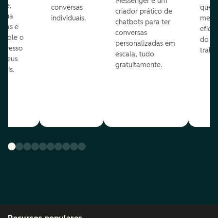
Messenger e um
que,
conversas
que
criador prático de
ribua
individuais.
melho
chatbots para ter
efas e
eficiê
conversas
ntrole o
do
personalizadas em
ogresso
traba
escala, tudo
s seus
gratuitamente.
néis.