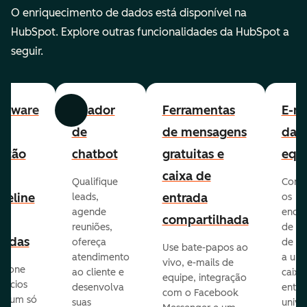
O enriquecimento de dados está disponível na
HubSpot. Explore outras funcionalidades da HubSpot a
seguir.
ftware
Criador
Ferramentas
E-ma
Anterior
Avançar
e
de
de mensagens
da
stão
chatbot
gratuitas e
equ
e
caixa de
Qualifique
Cone
peline
entrada
leads,
os
agende
ende
e
compartilhada
reuniões,
de e-
endas
ofereça
de eq
Use bate-papos ao
atendimento
a um
vivo, e-mails de
icione
ao cliente e
caixa
equipe, integração
gócios
desenvolva
entra
com o Facebook
m um só
suas
unive