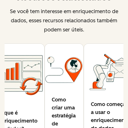
Se você tem interesse em enriquecimento de
dados, esses recursos relacionados também
podem ser úteis.
Como
Como começar
criar uma
a usar o
O que é
estratégia
enriqueciment
enriquecimento
de