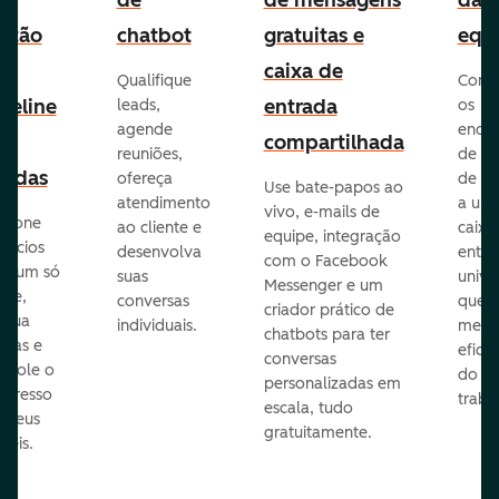
e
de
de mensagens
da
stão
chatbot
gratuitas e
equ
e
caixa de
Qualifique
Cone
peline
entrada
leads,
os
agende
ende
e
compartilhada
reuniões,
de e-
endas
ofereça
de eq
Use bate-papos ao
atendimento
a um
vivo, e-mails de
icione
ao cliente e
caixa
equipe, integração
gócios
desenvolva
entra
com o Facebook
m um só
suas
unive
Messenger e um
que,
conversas
que
criador prático de
ribua
individuais.
melho
chatbots para ter
efas e
eficiê
conversas
ntrole o
do
personalizadas em
ogresso
traba
escala, tudo
s seus
gratuitamente.
néis.