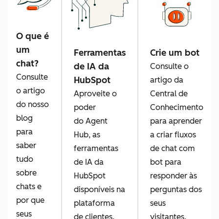
O que é
um
Ferramentas
Crie um bot
chat?
de IA da
Consulte o
Consulte
HubSpot
artigo da
o artigo
Aproveite o
Central de
do nosso
poder
Conhecimento
blog
do Agent
para aprender
para
Hub, as
a criar fluxos
saber
ferramentas
de chat com
tudo
de IA da
bot para
sobre
HubSpot
responder às
chats e
disponíveis na
perguntas dos
por que
plataforma
seus
seus
de clientes.
visitantes.