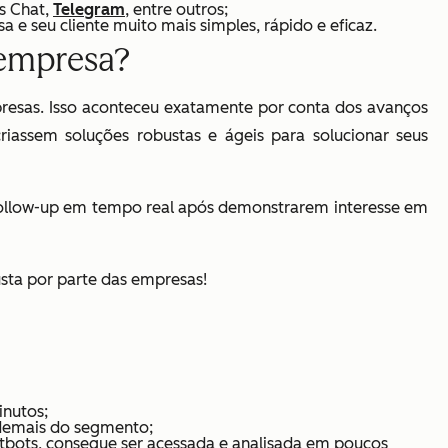
ss Chat,
Telegram
, entre outros;
e seu cliente muito mais simples, rápido e eficaz.
 empresa?
esas. Isso aconteceu exatamente por conta dos avanços
iassem soluções robustas e ágeis para solucionar seus
ollow-up em tempo real após demonstrarem interesse em
usta por parte das empresas!
inutos;
s demais do segmento;
atbots, consegue ser acessada e analisada em poucos