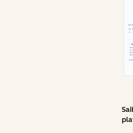
Sai
pla