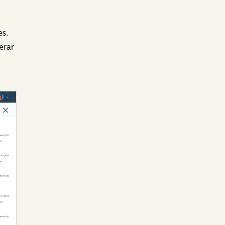
es.
erar