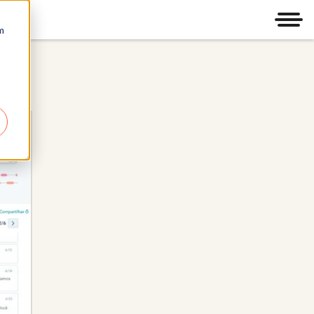
Men
m