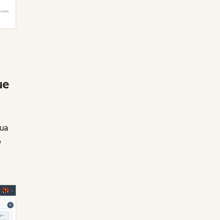
ue
sua
e