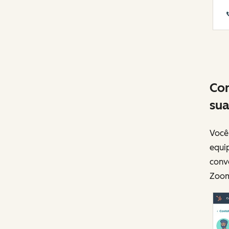
Con
sua
Você
equip
conv
Zoom,