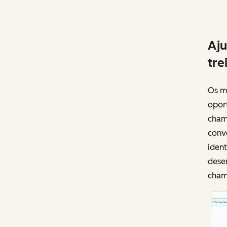
Aju
tre
Os m
opor
chama
conv
iden
dese
cham