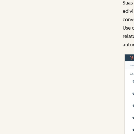
Suas
adivi
conve
Use o
relat
auto